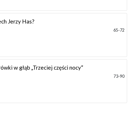
ech Jerzy Has?
65-72
ówki w głąb „Trzeciej części nocy”
73-90