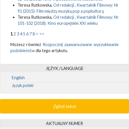
Teresa Rutkowska,
Od redakcji
,
Kwartalnik Filmowy: Nr
91 (2015): Film między muzyką pop a popkulturą
Teresa Rutkowska,
Od redakcji
,
Kwartalnik Filmowy: Nr
101-102 (2018): Kino europejskie XXI wieku
1
2
3
4
5
6
7
8
>
>>
Możesz również
Rozpocznij zaawansowane wyszukiwanie
podobieństw
dla tego artykułu.
JĘZYK / LANGUAGE
English
Język polski
Zgłoś tekst
AKTUALNY NUMER