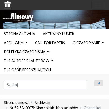
STRONA GŁÓWNA
AKTUALNY NUMER
ARCHIWUM
CALL FOR PAPERS
O CZASOPIŚMIE
POLITYKA CZASOPISMA
DLA AUTOREK I AUTORÓW
DLA OSÓB RECENZUJĄCYCH
Strona domowa
Archiwum
Nr 57-58 (2007): Kino polskie, kino sąsiadów
Od redakcji