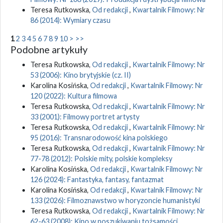
Teresa Rutkowska,
Od redakcji
,
Kwartalnik Filmowy: Nr
86 (2014): Wymiary czasu
1
2
3
4
5
6
7
8
9
10
>
>>
Podobne artykuły
Teresa Rutkowska,
Od redakcji
,
Kwartalnik Filmowy: Nr
53 (2006): Kino brytyjskie (cz. II)
Karolina Kosińska,
Od redakcji
,
Kwartalnik Filmowy: Nr
120 (2022): Kultura filmowa
Teresa Rutkowska,
Od redakcji
,
Kwartalnik Filmowy: Nr
33 (2001): Filmowy portret artysty
Teresa Rutkowska,
Od redakcji
,
Kwartalnik Filmowy: Nr
95 (2016): Transnarodowość kina polskiego
Teresa Rutkowska,
Od redakcji
,
Kwartalnik Filmowy: Nr
77-78 (2012): Polskie mity, polskie kompleksy
Karolina Kosińska,
Od redakcji
,
Kwartalnik Filmowy: Nr
126 (2024): Fantastyka, fantasy, fantazmat
Karolina Kosińska,
Od redakcji
,
Kwartalnik Filmowy: Nr
133 (2026): Filmoznawstwo w horyzoncie humanistyki
Teresa Rutkowska,
Od redakcji
,
Kwartalnik Filmowy: Nr
62-63 (2008): Kino w poszukiwaniu tożsamości