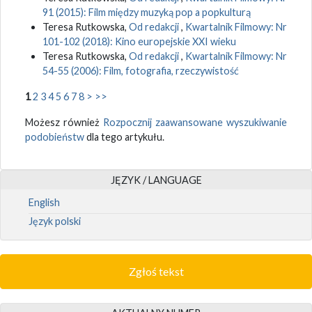
91 (2015): Film między muzyką pop a popkulturą
Teresa Rutkowska,
Od redakcji
,
Kwartalnik Filmowy: Nr
101-102 (2018): Kino europejskie XXI wieku
Teresa Rutkowska,
Od redakcji
,
Kwartalnik Filmowy: Nr
54-55 (2006): Film, fotografia, rzeczywistość
1
2
3
4
5
6
7
8
>
>>
Możesz również
Rozpocznij zaawansowane wyszukiwanie
podobieństw
dla tego artykułu.
JĘZYK / LANGUAGE
English
Język polski
Zgłoś tekst