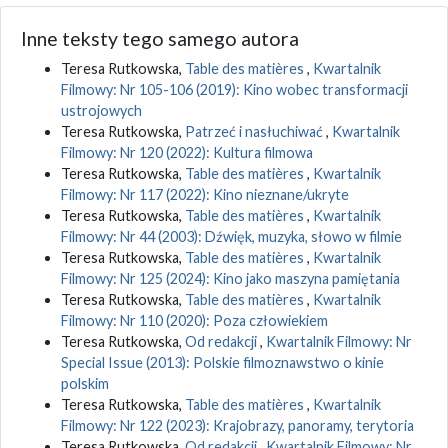
Inne teksty tego samego autora
Teresa Rutkowska,
Table des matières
,
Kwartalnik
Filmowy: Nr 105-106 (2019): Kino wobec transformacji
ustrojowych
Teresa Rutkowska,
Patrzeć i nasłuchiwać
,
Kwartalnik
Filmowy: Nr 120 (2022): Kultura filmowa
Teresa Rutkowska,
Table des matières
,
Kwartalnik
Filmowy: Nr 117 (2022): Kino nieznane/ukryte
Teresa Rutkowska,
Table des matières
,
Kwartalnik
Filmowy: Nr 44 (2003): Dźwięk, muzyka, słowo w filmie
Teresa Rutkowska,
Table des matières
,
Kwartalnik
Filmowy: Nr 125 (2024): Kino jako maszyna pamiętania
Teresa Rutkowska,
Table des matières
,
Kwartalnik
Filmowy: Nr 110 (2020): Poza człowiekiem
Teresa Rutkowska,
Od redakcji
,
Kwartalnik Filmowy: Nr
Special Issue (2013): Polskie filmoznawstwo o kinie
polskim
Teresa Rutkowska,
Table des matières
,
Kwartalnik
Filmowy: Nr 122 (2023): Krajobrazy, panoramy, terytoria
Teresa Rutkowska,
Od redakcji
,
Kwartalnik Filmowy: Nr