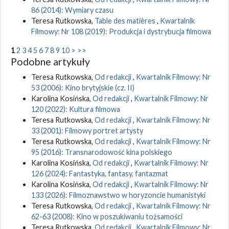
86 (2014): Wymiary czasu
Teresa Rutkowska,
Table des matières
,
Kwartalnik
Filmowy: Nr 108 (2019): Produkcja i dystrybucja filmowa
1
2
3
4
5
6
7
8
9
10
>
>>
Podobne artykuły
Teresa Rutkowska,
Od redakcji
,
Kwartalnik Filmowy: Nr
53 (2006): Kino brytyjskie (cz. II)
Karolina Kosińska,
Od redakcji
,
Kwartalnik Filmowy: Nr
120 (2022): Kultura filmowa
Teresa Rutkowska,
Od redakcji
,
Kwartalnik Filmowy: Nr
33 (2001): Filmowy portret artysty
Teresa Rutkowska,
Od redakcji
,
Kwartalnik Filmowy: Nr
95 (2016): Transnarodowość kina polskiego
Karolina Kosińska,
Od redakcji
,
Kwartalnik Filmowy: Nr
126 (2024): Fantastyka, fantasy, fantazmat
Karolina Kosińska,
Od redakcji
,
Kwartalnik Filmowy: Nr
133 (2026): Filmoznawstwo w horyzoncie humanistyki
Teresa Rutkowska,
Od redakcji
,
Kwartalnik Filmowy: Nr
62-63 (2008): Kino w poszukiwaniu tożsamości
Teresa Rutkowska,
Od redakcji
,
Kwartalnik Filmowy: Nr