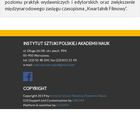
poziomu praktyk wydawniczych i edytorskich oraz zwiększenie
międzynarodowego zasięgu czasopisma „Kwartalnik Filmowy”.
INSTYTUT SZTUKI POLSKIEJ AKADEMII NAUK
ul. Długa 26/28, skr. poczt. 994,
00-950 Warszawa,
tel. (22) 50 48 200, fax (22) 831 31 49,
e-mail:
sekretariatispan@gmail.com
COPYRIGHT
Copyright 2019 by
Instytut Sztuki Polskiej Akademii Nauk
OJS Support and Customization by
LIBCOM
Platform & workfow by
OJS/PKP