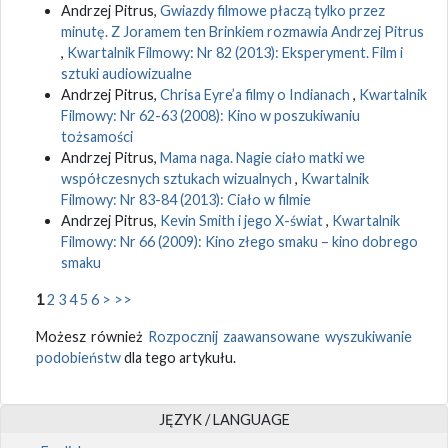
Andrzej Pitrus,
Gwiazdy filmowe płaczą tylko przez
minutę. Z Joramem ten Brinkiem rozmawia Andrzej Pitrus
,
Kwartalnik Filmowy: Nr 82 (2013): Eksperyment. Film i
sztuki audiowizualne
Andrzej Pitrus,
Chrisa Eyre’a filmy o Indianach
,
Kwartalnik
Filmowy: Nr 62-63 (2008): Kino w poszukiwaniu
tożsamości
Andrzej Pitrus,
Mama naga. Nagie ciało matki we
współczesnych sztukach wizualnych
,
Kwartalnik
Filmowy: Nr 83-84 (2013): Ciało w filmie
Andrzej Pitrus,
Kevin Smith i jego X-świat
,
Kwartalnik
Filmowy: Nr 66 (2009): Kino złego smaku – kino dobrego
smaku
1
2
3
4
5
6
>
>>
Możesz również
Rozpocznij zaawansowane wyszukiwanie
podobieństw
dla tego artykułu.
JĘZYK / LANGUAGE