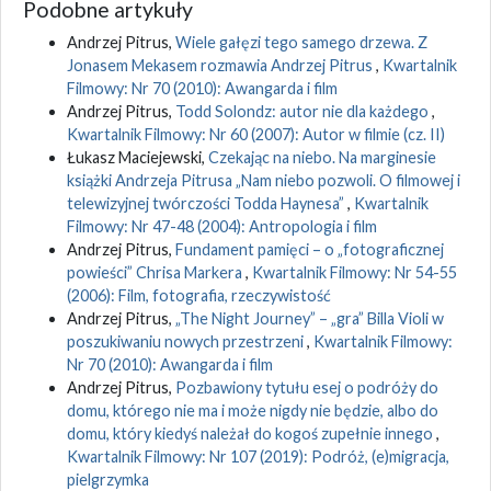
Podobne artykuły
Andrzej Pitrus,
Wiele gałęzi tego samego drzewa. Z
Jonasem Mekasem rozmawia Andrzej Pitrus
,
Kwartalnik
Filmowy: Nr 70 (2010): Awangarda i film
Andrzej Pitrus,
Todd Solondz: autor nie dla każdego
,
Kwartalnik Filmowy: Nr 60 (2007): Autor w filmie (cz. II)
Łukasz Maciejewski,
Czekając na niebo. Na marginesie
książki Andrzeja Pitrusa „Nam niebo pozwoli. O filmowej i
telewizyjnej twórczości Todda Haynesa”
,
Kwartalnik
Filmowy: Nr 47-48 (2004): Antropologia i film
Andrzej Pitrus,
Fundament pamięci – o „fotograficznej
powieści” Chrisa Markera
,
Kwartalnik Filmowy: Nr 54-55
(2006): Film, fotografia, rzeczywistość
Andrzej Pitrus,
„The Night Journey” – „gra” Billa Violi w
poszukiwaniu nowych przestrzeni
,
Kwartalnik Filmowy:
Nr 70 (2010): Awangarda i film
Andrzej Pitrus,
Pozbawiony tytułu esej o podróży do
domu, którego nie ma i może nigdy nie będzie, albo do
domu, który kiedyś należał do kogoś zupełnie innego
,
Kwartalnik Filmowy: Nr 107 (2019): Podróż, (e)migracja,
pielgrzymka