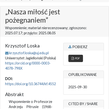
„Nasza miłość jest
pożegnaniem”
Wspomnienie; materiał nierecenzowany; zgłoszono:
2025.07.17; przyjęto: 2025.08.05
Krzysztof Loska
POBIERZ
krzysztof.loska@uj.edu.pl
Uniwersytet Jagielloński
(Polska)
PDF
https://orcid.org/0000-0003-
4078-798X
OPUBLIKOWANE
DOI:
https://doi.org/10.36744/kf.4552
2025-09-30
Abstrakt
Wspomnienie o Profesorze
CITED BY / SHARE
Andrzeju Pitrusie (1968-