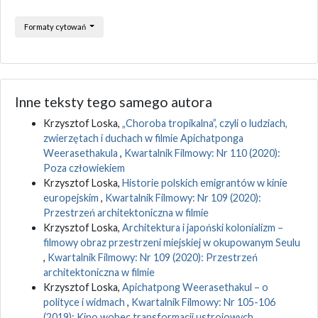
Formaty cytowań
Inne teksty tego samego autora
Krzysztof Loska,
„Choroba tropikalna”, czyli o ludziach,
zwierzętach i duchach w filmie Apichatponga
Weerasethakula
,
Kwartalnik Filmowy: Nr 110 (2020):
Poza człowiekiem
Krzysztof Loska,
Historie polskich emigrantów w kinie
europejskim
,
Kwartalnik Filmowy: Nr 109 (2020):
Przestrzeń architektoniczna w filmie
Krzysztof Loska,
Architektura i japoński kolonializm –
filmowy obraz przestrzeni miejskiej w okupowanym Seulu
,
Kwartalnik Filmowy: Nr 109 (2020): Przestrzeń
architektoniczna w filmie
Krzysztof Loska,
Apichatpong Weerasethakul – o
polityce i widmach
,
Kwartalnik Filmowy: Nr 105-106
(2019): Kino wobec transformacji ustrojowych