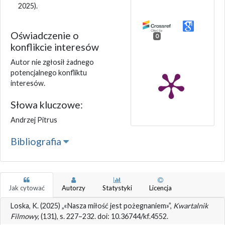
2025).
Oświadczenie o
0
konflikcie interesów
Autor nie zgłosił żadnego
potencjalnego konfliktu
interesów.
Słowa kluczowe:
Andrzej Pitrus
Bibliografia
Jak cytować
Autorzy
Statystyki
Licencja
Loska, K. (2025) „«Nasza miłość jest pożegnaniem»”,
Kwartalnik
Filmowy
, (131), s. 227–232. doi: 10.36744/kf.4552.