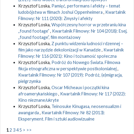
Krzysztof Loska,
Pamięć, performans i afekty – temat
ludobójstwa w filmach Joshui Oppenheimera
,
Kwartalnik
Filmowy: Nr 111 (2020): Zmysły i afekty
Krzysztof Loska,
Współczesny horror w przebraniu kina
„found footage”
,
Kwartalnik Filmowy: Nr 104 (2018): Esej,
„found footage”, film montażowy
Krzysztof Loska,
Z punktu widzenia ludności rdzennej –
film jako narzędzie dekolonizacji w Kanadzie
,
Kwartalnik
Filmowy: Nr 116 (2021): Kino i tożsamość społeczna
Krzysztof Loska,
Podróż do Nowego Świata. Filmowa
fikcja etnograficzna w perspektywie postkolonialnej
,
Kwartalnik Filmowy: Nr 107 (2019): Podróż, (e)migracja,
pielgrzymka
Krzysztof Loska,
Oscar Micheaux i początki kina
afroamerykańskiego
,
Kwartalnik Filmowy: Nr 117 (2022):
Kino nieznane/ukryte
Krzysztof Loska,
Teinosuke Kinugasa, neosensualizm i
awangarda
,
Kwartalnik Filmowy: Nr 82 (2013):
Eksperyment. Film i sztuki audiowizualne
1
2
3
4
5
>
>>