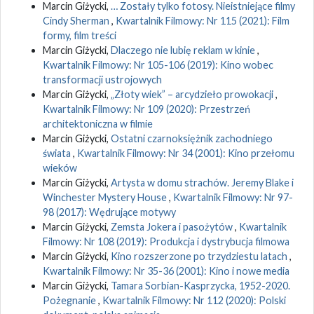
Marcin Giżycki,
… Zostały tylko fotosy. Nieistniejące filmy
Cindy Sherman
,
Kwartalnik Filmowy: Nr 115 (2021): Film
formy, film treści
Marcin Giżycki,
Dlaczego nie lubię reklam w kinie
,
Kwartalnik Filmowy: Nr 105-106 (2019): Kino wobec
transformacji ustrojowych
Marcin Giżycki,
„Złoty wiek” – arcydzieło prowokacji
,
Kwartalnik Filmowy: Nr 109 (2020): Przestrzeń
architektoniczna w filmie
Marcin Giżycki,
Ostatni czarnoksiężnik zachodniego
świata
,
Kwartalnik Filmowy: Nr 34 (2001): Kino przełomu
wieków
Marcin Giżycki,
Artysta w domu strachów. Jeremy Blake i
Winchester Mystery House
,
Kwartalnik Filmowy: Nr 97-
98 (2017): Wędrujące motywy
Marcin Giżycki,
Zemsta Jokera i pasożytów
,
Kwartalnik
Filmowy: Nr 108 (2019): Produkcja i dystrybucja filmowa
Marcin Giżycki,
Kino rozszerzone po trzydziestu latach
,
Kwartalnik Filmowy: Nr 35-36 (2001): Kino i nowe media
Marcin Giżycki,
Tamara Sorbian-Kasprzycka, 1952-2020.
Pożegnanie
,
Kwartalnik Filmowy: Nr 112 (2020): Polski