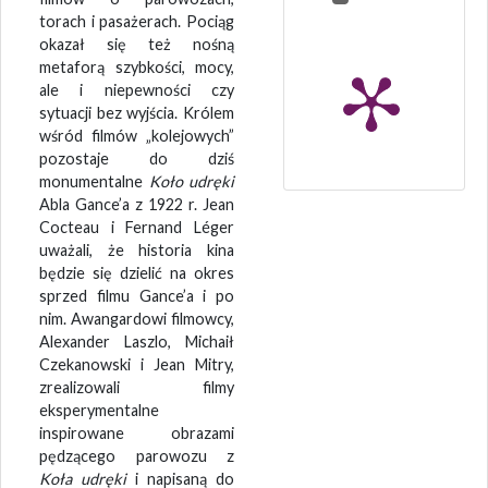
torach i pasażerach. Pociąg
okazał się też nośną
metaforą szybkości, mocy,
ale i niepewności czy
sytuacji bez wyjścia. Królem
wśród filmów „kolejowych”
pozostaje do dziś
monumentalne
Koło udręki
Abla Gance’a z 1922 r. Jean
Cocteau i Fernand Léger
uważali, że historia kina
będzie się dzielić na okres
sprzed filmu Gance’a i po
nim. Awangardowi filmowcy,
Alexander Laszlo, Michaił
Czekanowski i Jean Mitry,
zrealizowali filmy
eksperymentalne
inspirowane obrazami
pędzącego parowozu z
Koła udręki
i napisaną do