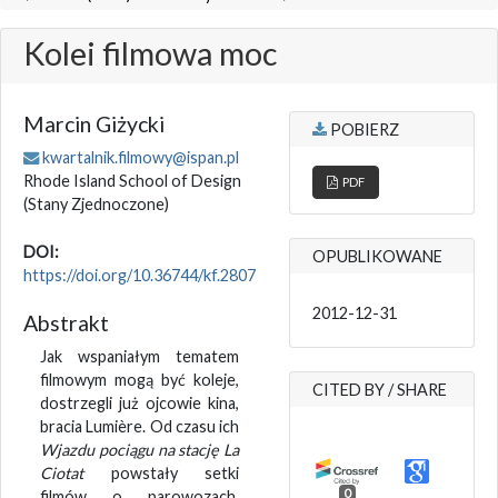
Kolei filmowa moc
Marcin Giżycki
POBIERZ
kwartalnik.filmowy@ispan.pl
Rhode Island School of Design
PDF
(Stany Zjednoczone)
DOI:
OPUBLIKOWANE
https://doi.org/10.36744/kf.2807
2012-12-31
Abstrakt
Jak wspaniałym tematem
filmowym mogą być koleje,
CITED BY / SHARE
dostrzegli już ojcowie kina,
bracia Lumière. Od czasu ich
Wjazdu pociągu na stację La
Ciotat
powstały setki
0
filmów o parowozach,