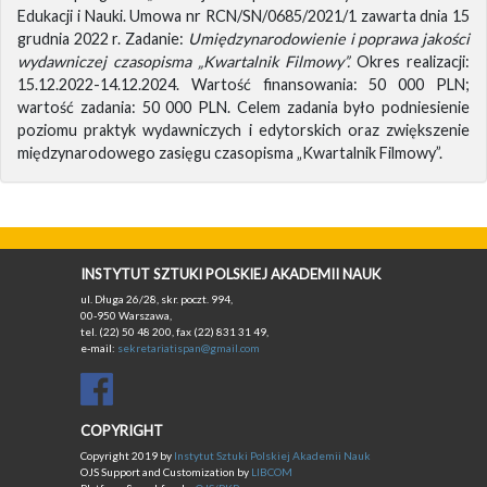
Edukacji i Nauki. Umowa nr RCN/SN/0685/2021/1 zawarta dnia 15
grudnia 2022 r. Zadanie:
Umiędzynarodowienie i poprawa jakości
wydawniczej czasopisma „Kwartalnik Filmowy”.
Okres realizacji:
15.12.2022-14.12.2024. Wartość finansowania: 50 000 PLN;
wartość zadania: 50 000 PLN. Celem zadania było podniesienie
poziomu praktyk wydawniczych i edytorskich oraz zwiększenie
międzynarodowego zasięgu czasopisma „Kwartalnik Filmowy”.
INSTYTUT SZTUKI POLSKIEJ AKADEMII NAUK
ul. Długa 26/28, skr. poczt. 994,
00-950 Warszawa,
tel. (22) 50 48 200, fax (22) 831 31 49,
e-mail:
sekretariatispan@gmail.com
COPYRIGHT
Copyright 2019 by
Instytut Sztuki Polskiej Akademii Nauk
OJS Support and Customization by
LIBCOM