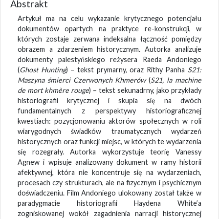
Abstrakt
Artykuł ma na celu wykazanie krytycznego potencjału
dokumentów opartych na praktyce re-konstrukcji, w
których zostaje zerwana indeksalna łączność pomiędzy
obrazem a zdarzeniem historycznym. Autorka analizuje
dokumenty palestyńskiego reżysera Raeda Andoniego
(
Ghost Hunting
) – tekst prymarny, oraz Rithy Panha
S21:
Maszyna śmierci Czerwonych Khmerów
(
S21, la machine
de mort khmère rouge
) – tekst sekunadrny, jako przykłady
historiografii krytycznej i skupia się na dwóch
fundamentalnych z perspektywy historiograficznej
kwestiach: pozycjonowaniu aktorów społecznych w roli
wiarygodnych świadków traumatycznych wydarzeń
historycznych oraz funkcji miejsc, w których te wydarzenia
się rozegrały. Autorka wykorzystuje teorię Vanessy
Agnew i wpisuje analizowany dokument w ramy historii
afektywnej, która nie koncentruje się na wydarzeniach,
procesach czy strukturach, ale na fizycznym i psychicznym
doświadczeniu. Film Andoniego ulokowany został także w
paradygmacie historiografii Haydena White’a
zogniskowanej wokół zagadnienia narracji historycznej