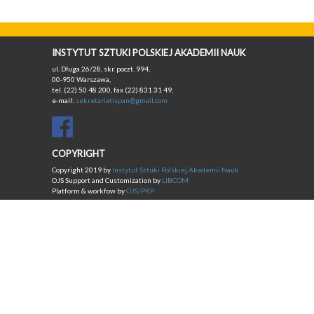
INSTYTUT SZTUKI POLSKIEJ AKADEMII NAUK
ul. Długa 26/28, skr. poczt. 994,
00-950 Warszawa,
tel. (22) 50 48 200, fax (22) 831 31 49,
e-mail:
sekretariatispan@gmail.com
COPYRIGHT
Copyright 2019 by
Instytut Sztuki Polskiej Akademii Nauk
OJS Support and Customization by
LIBCOM
Platform & workfow by
OJS/PKP