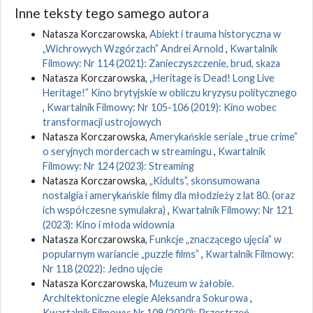
Inne teksty tego samego autora
Natasza Korczarowska,
Abiekt i trauma historyczna w
„Wichrowych Wzgórzach” Andrei Arnold
,
Kwartalnik
Filmowy: Nr 114 (2021): Zanieczyszczenie, brud, skaza
Natasza Korczarowska,
„Heritage is Dead! Long Live
Heritage!” Kino brytyjskie w obliczu kryzysu politycznego
,
Kwartalnik Filmowy: Nr 105-106 (2019): Kino wobec
transformacji ustrojowych
Natasza Korczarowska,
Amerykańskie seriale „true crime”
o seryjnych mordercach w streamingu
,
Kwartalnik
Filmowy: Nr 124 (2023): Streaming
Natasza Korczarowska,
„Kidults”, skonsumowana
nostalgia i amerykańskie filmy dla młodzieży z lat 80. (oraz
ich współczesne symulakra)
,
Kwartalnik Filmowy: Nr 121
(2023): Kino i młoda widownia
Natasza Korczarowska,
Funkcje „znaczącego ujęcia” w
popularnym wariancie „puzzle films”
,
Kwartalnik Filmowy:
Nr 118 (2022): Jedno ujęcie
Natasza Korczarowska,
Muzeum w żałobie.
Architektoniczne elegie Aleksandra Sokurowa
,
Kwartalnik Filmowy: Nr 109 (2020): Przestrzeń