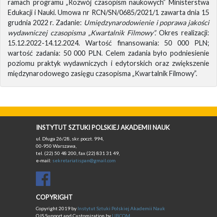
ramach programu „Rozwój czasopism naukowych” Ministerstwa
Edukacji i Nauki. Umowa nr RCN/SN/0685/2021/1 zawarta dnia 15
grudnia 2022 r. Zadanie:
Umiędzynarodowienie i poprawa jakości
wydawniczej czasopisma „Kwartalnik Filmowy”.
Okres realizacji:
15.12.2022-14.12.2024. Wartość finansowania: 50 000 PLN;
wartość zadania: 50 000 PLN. Celem zadania było podniesienie
poziomu praktyk wydawniczych i edytorskich oraz zwiększenie
międzynarodowego zasięgu czasopisma „Kwartalnik Filmowy”.
INSTYTUT SZTUKI POLSKIEJ AKADEMII NAUK
ul. Długa 26/28, skr. poczt. 994,
00-950 Warszawa,
tel. (22) 50 48 200, fax (22) 831 31 49,
e-mail:
sekretariatispan@gmail.com
COPYRIGHT
Copyright 2019 by
Instytut Sztuki Polskiej Akademii Nauk
OJS Support and Customization by
LIBCOM