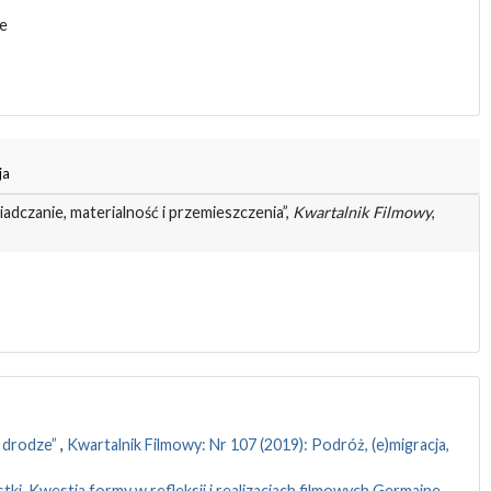
e
ja
adczanie, materialność i przemieszczenia”,
Kwartalnik Filmowy
,
w drodze”
,
Kwartalnik Filmowy: Nr 107 (2019): Podróż, (e)migracja,
ki. Kwestia formy w refleksji i realizacjach filmowych Germaine