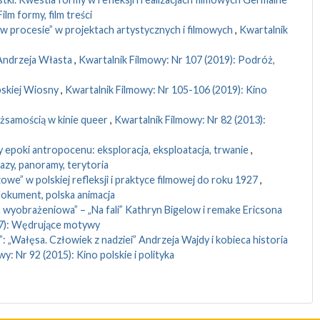
lm formy, film treści
w procesie” w projektach artystycznych i filmowych
,
Kwartalnik
Andrzeja Własta
,
Kwartalnik Filmowy: Nr 107 (2019): Podróż,
bskiej Wiosny
,
Kwartalnik Filmowy: Nr 105-106 (2019): Kino
żsamością w kinie queer
,
Kwartalnik Filmowy: Nr 82 (2013):
 epoki antropocenu: eksploracja, eksploatacja, trwanie
,
azy, panoramy, terytoria
e” w polskiej refleksji i praktyce filmowej do roku 1927
,
dokument, polska animacja
wyobrażeniowa” – „Na fali” Kathryn Bigelow i remake Ericsona
17): Wędrujące motywy
: „Wałęsa. Człowiek z nadziei” Andrzeja Wajdy i kobieca historia
y: Nr 92 (2015): Kino polskie i polityka