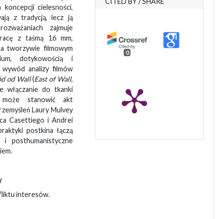
CITED BY / SHARE
 koncepcji cielesności,
ją z tradycją, lecz ją
 rozważaniach zajmuje
pracę z taśmą 16 mm,
 na tworzywie filmowym
0
ium, dotykowością i
wywód analizy filmów
d od Wall
(
East of Wall
,
e włączanie do tkanki
 może stanowić akt
przemyśleń Laury Mulvey
sca Casettiego i Andrei
praktyki postkina łączą
ć i posthumanistyczne
iem.
w
liktu interesów.