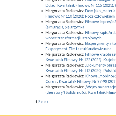
Dulac
,
Kwartalnik Filmowy: Nr 115 (2021): Fi
Małgorzata Radkiewicz,
Dom jako „materia 
Filmowy: Nr 110 (2020): Poza człowiekiem
Małgorzata Radkiewicz,
Filmowe impresje 
(e)migracja, pielgrzymka
Małgorzata Radkiewicz,
Filmowy zapis Ara
wobec transformacji ustrojowych
Małgorzata Radkiewicz,
Eksperymenty z to
Eksperyment. Film i sztuki audiowizualne
Małgorzata Radkiewicz,
Filmowe krajobrazy
Kwartalnik Filmowy: Nr 122 (2023): Krajobr
Małgorzata Radkiewicz,
„Dokumenty obrazow
Kwartalnik Filmowy: Nr 112 (2020): Polski 
Małgorzata Radkiewicz,
Kinowa „mobilność 
Core’a
,
Kwartalnik Filmowy: Nr 97-98 (20
Małgorzata Radkiewicz,
„Wojny na narracje”
(„herstory”) Solidarności
,
Kwartalnik Filmow
1
2
>
>>