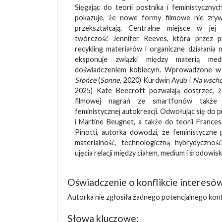
Sięgając do teorii postnika i feministycznych
pokazuje, że nowe formy filmowe nie zrywa
przekształcają. Centralne miejsce w jej
twórczość Jennifer Reeves, która przez 
recykling materiałów i organiczne działania
eksponuje związki między materią med
doświadczeniem kobiecym. Wprowadzone w 
Słońce
(
Sonne
, 2020) Kurdwin Ayub i
Na wschó
2025) Kate Beecroft pozwalają dostrzec, ż
filmowej nagrań ze smartfonów także
feministycznej autokreacji. Odwołując się do 
i Martine Beugnet, a także do teorii France
Pinotti, autorka dowodzi, że feministyczne 
materialność, technologiczną hybrydycznoś
ujęcia relacji między ciałem, medium i środowisk
Oświadczenie o konflikcie interesó
Autorka nie zgłosiła żadnego potencjalnego konf
Słowa kluczowe: