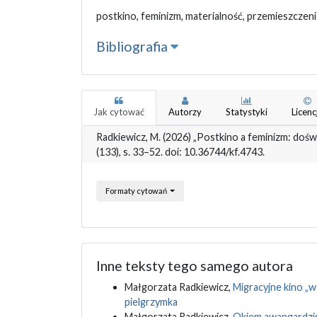
postkino, feminizm, materialność, przemieszczeni
Bibliografia
Jak cytować
Autorzy
Statystyki
Licenc
Radkiewicz, M. (2026) „Postkino a feminizm: doświ
(133), s. 33–52. doi: 10.36744/kf.4743.
Formaty cytowań
Inne teksty tego samego autora
Małgorzata Radkiewicz,
Migracyjne kino „
pielgrzymka
Małgorzata Radkiewicz,
Okiem awangardzist