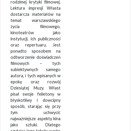
rodzimej krytyki filmowej.
Lektura impresji Własta
dostarcza materiałów na
temat warszawskiego
życia filmowego,
kinoteatrów jako
instytucji, ich publiczności
oraz repertuaru. Jest
ponadto sposobem na
odtworzenie doświadczeń
filmowych – tych
subiektywnych samego
autora, i tych wpisanych w
epokę oraz rozwój
Dziesiątej Muzy. Włast
pisał swoje felietony w
błyskotliwy i dowcipny
sposób, starając się przy
tym uchwycić
najważniejsze aspekty kina
jako sztuki. Dlatego
czytając jego teksty warto