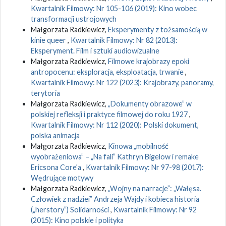
Kwartalnik Filmowy: Nr 105-106 (2019): Kino wobec
transformacji ustrojowych
Małgorzata Radkiewicz,
Eksperymenty z tożsamością w
kinie queer
,
Kwartalnik Filmowy: Nr 82 (2013):
Eksperyment. Film i sztuki audiowizualne
Małgorzata Radkiewicz,
Filmowe krajobrazy epoki
antropocenu: eksploracja, eksploatacja, trwanie
,
Kwartalnik Filmowy: Nr 122 (2023): Krajobrazy, panoramy,
terytoria
Małgorzata Radkiewicz,
„Dokumenty obrazowe” w
polskiej refleksji i praktyce filmowej do roku 1927
,
Kwartalnik Filmowy: Nr 112 (2020): Polski dokument,
polska animacja
Małgorzata Radkiewicz,
Kinowa „mobilność
wyobrażeniowa” – „Na fali” Kathryn Bigelow i remake
Ericsona Core’a
,
Kwartalnik Filmowy: Nr 97-98 (2017):
Wędrujące motywy
Małgorzata Radkiewicz,
„Wojny na narracje”: „Wałęsa.
Człowiek z nadziei” Andrzeja Wajdy i kobieca historia
(„herstory”) Solidarności
,
Kwartalnik Filmowy: Nr 92
(2015): Kino polskie i polityka