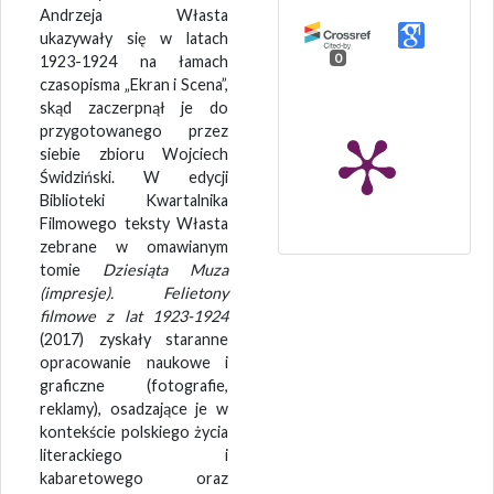
Andrzeja Własta
ukazywały się w latach
0
1923-1924 na łamach
czasopisma „Ekran i Scena”,
skąd zaczerpnął je do
przygotowanego przez
siebie zbioru Wojciech
Świdziński. W edycji
Biblioteki Kwartalnika
Filmowego teksty Własta
zebrane w omawianym
tomie
Dziesiąta Muza
(impresje). Felietony
filmowe z lat 1923-1924
(2017) zyskały staranne
opracowanie naukowe i
graficzne (fotografie,
reklamy), osadzające je w
kontekście polskiego życia
literackiego i
kabaretowego oraz