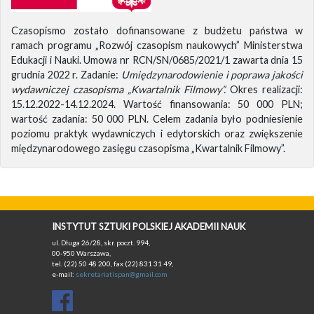
Czasopismo zostało dofinansowane z budżetu państwa w
ramach programu „Rozwój czasopism naukowych” Ministerstwa
Edukacji i Nauki. Umowa nr RCN/SN/0685/2021/1 zawarta dnia 15
grudnia 2022 r. Zadanie:
Umiędzynarodowienie i poprawa jakości
wydawniczej czasopisma „Kwartalnik Filmowy”.
Okres realizacji:
15.12.2022-14.12.2024. Wartość finansowania: 50 000 PLN;
wartość zadania: 50 000 PLN. Celem zadania było podniesienie
poziomu praktyk wydawniczych i edytorskich oraz zwiększenie
międzynarodowego zasięgu czasopisma „Kwartalnik Filmowy”.
INSTYTUT SZTUKI POLSKIEJ AKADEMII NAUK
ul. Długa 26/28, skr. poczt. 994,
00-950 Warszawa,
tel. (22) 50 48 200, fax (22) 831 31 49,
e-mail:
sekretariatispan@gmail.com