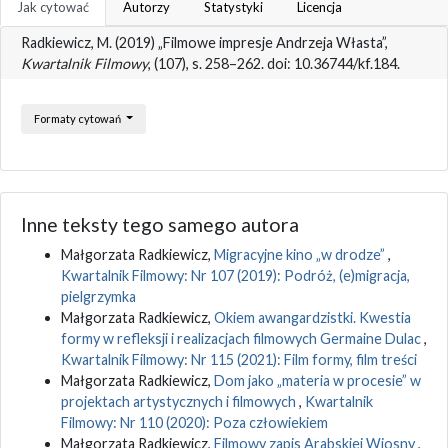
Jak cytować
Autorzy
Statystyki
Licencja
Radkiewicz, M. (2019) „Filmowe impresje Andrzeja Własta”,
Kwartalnik Filmowy
, (107), s. 258–262. doi: 10.36744/kf.184.
Formaty cytowań
Inne teksty tego samego autora
Małgorzata Radkiewicz,
Migracyjne kino „w drodze”
,
Kwartalnik Filmowy: Nr 107 (2019): Podróż, (e)migracja,
pielgrzymka
Małgorzata Radkiewicz,
Okiem awangardzistki. Kwestia
formy w refleksji i realizacjach filmowych Germaine Dulac
,
Kwartalnik Filmowy: Nr 115 (2021): Film formy, film treści
Małgorzata Radkiewicz,
Dom jako „materia w procesie” w
projektach artystycznych i filmowych
,
Kwartalnik
Filmowy: Nr 110 (2020): Poza człowiekiem
Małgorzata Radkiewicz,
Filmowy zapis Arabskiej Wiosny
,