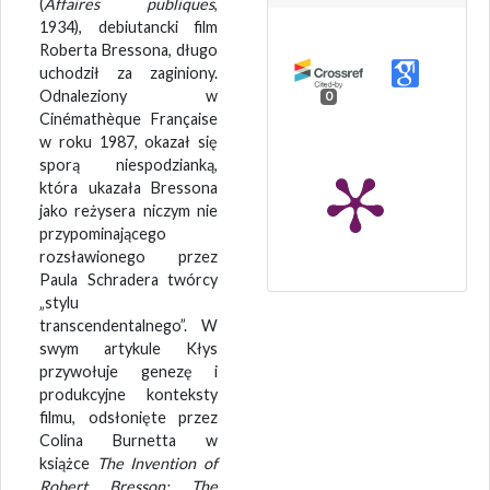
(
Affaires publiques
,
1934), debiutancki film
Roberta Bressona, długo
uchodził za zaginiony.
Odnaleziony w
0
Cinémathèque Française
w roku 1987, okazał się
sporą niespodzianką,
która ukazała Bressona
jako reżysera niczym nie
przypominającego
rozsławionego przez
Paula Schradera twórcy
„stylu
transcendentalnego”. W
swym artykule Kłys
przywołuje genezę i
produkcyjne konteksty
filmu, odsłonięte przez
Colina Burnetta w
książce
The Invention of
Robert Bresson: The