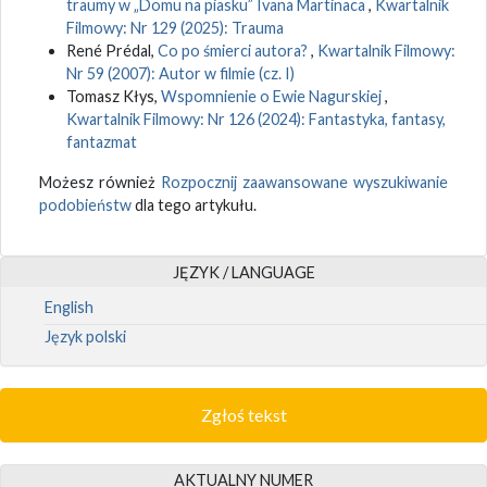
traumy w „Domu na piasku” Ivana Martinaca
,
Kwartalnik
Filmowy: Nr 129 (2025): Trauma
René Prédal,
Co po śmierci autora?
,
Kwartalnik Filmowy:
Nr 59 (2007): Autor w filmie (cz. I)
Tomasz Kłys,
Wspomnienie o Ewie Nagurskiej
,
Kwartalnik Filmowy: Nr 126 (2024): Fantastyka, fantasy,
fantazmat
Możesz również
Rozpocznij zaawansowane wyszukiwanie
podobieństw
dla tego artykułu.
JĘZYK / LANGUAGE
English
Język polski
Zgłoś tekst
AKTUALNY NUMER