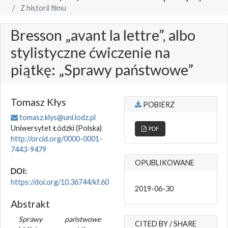
Z historii filmu
Bresson „avant la lettre”, albo
stylistyczne ćwiczenie na
piątkę: „Sprawy państwowe”
Tomasz Kłys
POBIERZ
tomasz.klys@uni.lodz.pl
Uniwersytet Łódzki
(Polska)
PDF
http://orcid.org/0000-0001-
7443-9479
OPUBLIKOWANE
DOI:
https://doi.org/10.36744/kf.60
2019-06-30
Abstrakt
Sprawy państwowe
CITED BY / SHARE