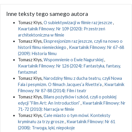
Inne teksty tego samego autora
Tomasz Kłys,
O subiektywizacji w filmie raz jeszcze
,
Kwartalnik Filmowy: Nr 109 (2020): Przestrzeń
architektoniczna w filmie
Tomasz Kłys,
Ekspresjonizm raz jeszcze, czyli na nowo o
historii filmu niemieckiego
,
Kwartalnik Filmowy: Nr 67-68
(2009): Historia filmu
Tomasz Kłys,
Wspomnienie o Ewie Nagurskiej
,
Kwartalnik Filmowy: Nr 126 (2024): Fantastyka, fantasy,
fantazmat
Tomasz Kłys,
Narodziny filmu z ducha teatru, czyli Nowa
Fala i pesymizm. O filmach Jacques’a Rivette’a
,
Kwartalnik
Filmowy: Nr 87-88 (2014): Film i teatr
Tomasz Kłys,
Bilans pożytków i szkód, czyli o polskiej
edycji “Film Art: An Introduction”
,
Kwartalnik Filmowy: Nr
71-72 (2010): Narracja w filmie
Tomasz Kłys,
Całe miasto o tym mówi. Konteksty
kryminału za trzy grosze
,
Kwartalnik Filmowy: Nr 61
(2008): Trwoga, lęki, niepokoje