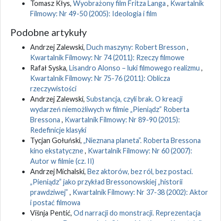
Tomasz Kłys,
Wyobrażony film Fritza Langa
,
Kwartalnik
Filmowy: Nr 49-50 (2005): Ideologia i film
Podobne artykuły
Andrzej Zalewski,
Duch maszyny: Robert Bresson
,
Kwartalnik Filmowy: Nr 74 (2011): Rzeczy filmowe
Rafał Syska,
Lisandro Alonso – luki filmowego realizmu
,
Kwartalnik Filmowy: Nr 75-76 (2011): Oblicza
rzeczywistości
Andrzej Zalewski,
Substancja, czyli brak. O kreacji
wydarzeń niemożliwych w filmie „Pieniądz” Roberta
Bressona
,
Kwartalnik Filmowy: Nr 89-90 (2015):
Redefinicje klasyki
Tycjan Gołuński,
„Nieznana planeta”. Roberta Bressona
kino ekstatyczne
,
Kwartalnik Filmowy: Nr 60 (2007):
Autor w filmie (cz. II)
Andrzej Michalski,
Bez aktorów, bez ról, bez postaci.
„Pieniądz” jako przykład Bressonowskiej „historii
prawdziwej”
,
Kwartalnik Filmowy: Nr 37-38 (2002): Aktor
i postać filmowa
Višnja Pentić,
Od narracji do monstracji. Reprezentacja