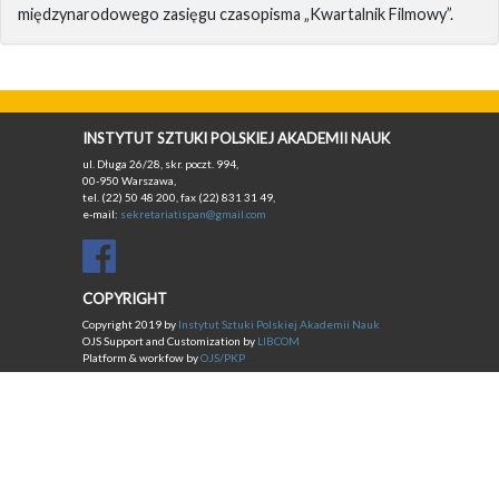
międzynarodowego zasięgu czasopisma „Kwartalnik Filmowy”.
INSTYTUT SZTUKI POLSKIEJ AKADEMII NAUK
ul. Długa 26/28, skr. poczt. 994,
00-950 Warszawa,
tel. (22) 50 48 200, fax (22) 831 31 49,
e-mail:
sekretariatispan@gmail.com
COPYRIGHT
Copyright 2019 by
Instytut Sztuki Polskiej Akademii Nauk
OJS Support and Customization by
LIBCOM
Platform & workfow by
OJS/PKP