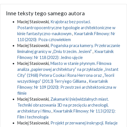
Inne teksty tego samego autora
Maciej Stasiowski,
Krajobraz bez postaci.
Postantropocentryczne typologie architektoniczne w
kinie fantastyczno-naukowym
,
Kwartalnik Filmowy: Nr
110 (2020): Poza człowiekiem
Maciej Stasiowski,
Pogańska praca kamery. Przekraczanie
liminalnej granicy w „Dniu trzecim. Jesieni”
,
Kwartalnik
Filmowy: Nr 118 (2022): Jedno ujęcie
Maciej Stasiowski,
Miasto w stanie płynnym. Filmowa
analiza „papierowej architektury” na przykładzie „Instant
City” (1968) Petera Cooka i Rona Herrona oraz „Teorii
wszystkiego” (2013) Terry’ego Gilliama
,
Kwartalnik
Filmowy: Nr 109 (2020): Przestrzeń architektoniczna w
filmie
Maciej Stasiowski,
Zakamarki (nie)widzialnych miast.
Techniki obrazowania 3D na przecięciu archeologii,
architektury i filmu
,
Kwartalnik Filmowy: Nr 113 (2021):
Film i technologia
Maciej Stasiowski,
Projekt przerwanej inskrypcji. Relacje