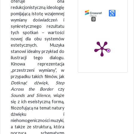
oferuje ona
redukcjonistyczną ideologię
pomijającą istotę wzajemnej
0
wymiany doświadczeń i
synkretycznego rezultatu
tych spotkań – wartości
nowej dla obu systemów
estetycznych. Muzyka
stanowi idealny przykład do
ilustracji tego dialogu.
Kinowa reprezentacja
„przestrzeni wymiany”, w
przypadku takich filmów, jak
Dotknąć dźwięk
,
Step
Across the Border
czy
Sounds and Silence
, wiąże
się z ich eseistyczną formą,
filozofującą na temat natury
dźwięku i
niehomogeniczności muzyki,
a także ze strukturą, która
porzuca schematyzm