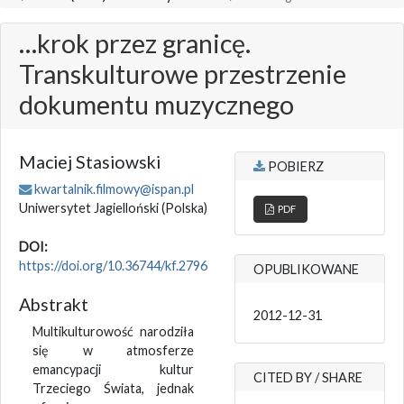
…krok przez granicę.
Transkulturowe przestrzenie
dokumentu muzycznego
Maciej Stasiowski
POBIERZ
kwartalnik.filmowy@ispan.pl
Uniwersytet Jagielloński
(Polska)
PDF
DOI:
https://doi.org/10.36744/kf.2796
OPUBLIKOWANE
Abstrakt
2012-12-31
Multikulturowość narodziła
się w atmosferze
emancypacji kultur
CITED BY / SHARE
Trzeciego Świata, jednak