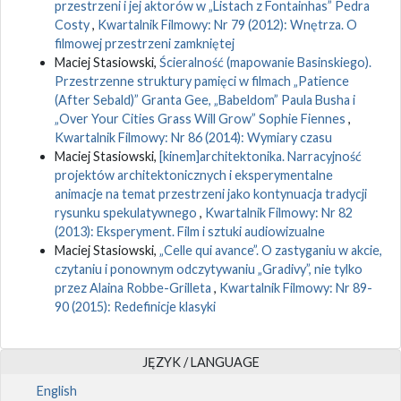
przestrzeni i jej aktorów w „Listach z Fontainhas” Pedra
Costy
,
Kwartalnik Filmowy: Nr 79 (2012): Wnętrza. O
filmowej przestrzeni zamkniętej
Maciej Stasiowski,
Ścieralność (mapowanie Basinskiego).
Przestrzenne struktury pamięci w filmach „Patience
(After Sebald)” Granta Gee, „Babeldom” Paula Busha i
„Over Your Cities Grass Will Grow” Sophie Fiennes
,
Kwartalnik Filmowy: Nr 86 (2014): Wymiary czasu
Maciej Stasiowski,
[kinem]architektonika. Narracyjność
projektów architektonicznych i eksperymentalne
animacje na temat przestrzeni jako kontynuacja tradycji
rysunku spekulatywnego
,
Kwartalnik Filmowy: Nr 82
(2013): Eksperyment. Film i sztuki audiowizualne
Maciej Stasiowski,
„Celle qui avance”. O zastyganiu w akcie,
czytaniu i ponownym odczytywaniu „Gradivy”, nie tylko
przez Alaina Robbe-Grilleta
,
Kwartalnik Filmowy: Nr 89-
90 (2015): Redefinicje klasyki
JĘZYK / LANGUAGE
English