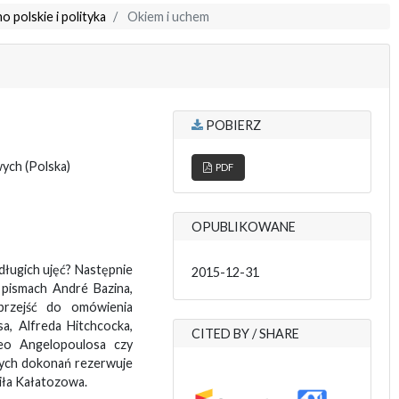
o polskie i polityka
Okiem i uchem
POBIERZ
wych
(Polska)
PDF
OPUBLIKOWANE
 długich ujęć? Następnie
2015-12-31
 pismach André Bazina,
 przejść do omówienia
a, Alfreda Hitchcocka,
CITED BY / SHARE
heo Angelopoulosa czy
tych dokonań rezerwuje
iła Kałatozowa.