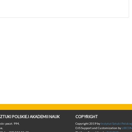
ZTUKI POLSKIEJ AKADEMII NAUK
COPYRIGHT
skr. poczt. 994,
Copyright 2019 by
Instytut Sztuki Polski
a,
OJS Support and Customization by
LIBCO