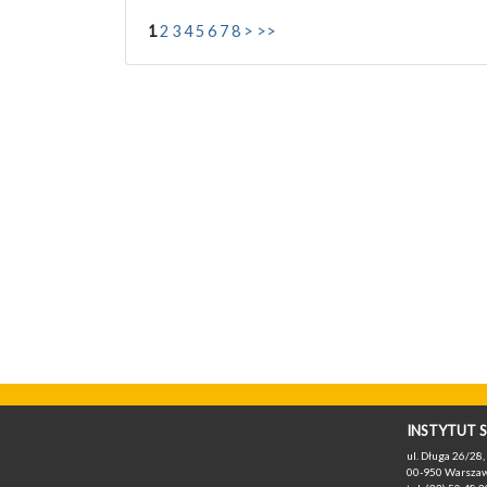
1
2
3
4
5
6
7
8
>
>>
INSTYTUT S
ul. Długa 26/28, 
00-950 Warszaw