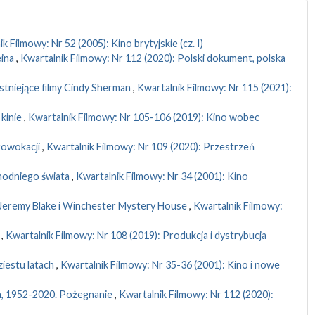
k Filmowy: Nr 52 (2005): Kino brytyjskie (cz. I)
eina
,
Kwartalnik Filmowy: Nr 112 (2020): Polski dokument, polska
istniejące filmy Cindy Sherman
,
Kwartalnik Filmowy: Nr 115 (2021):
 kinie
,
Kwartalnik Filmowy: Nr 105-106 (2019): Kino wobec
prowokacji
,
Kwartalnik Filmowy: Nr 109 (2020): Przestrzeń
chodniego świata
,
Kwartalnik Filmowy: Nr 34 (2001): Kino
Jeremy Blake i Winchester Mystery House
,
Kwartalnik Filmowy:
w
,
Kwartalnik Filmowy: Nr 108 (2019): Produkcja i dystrybucja
iestu latach
,
Kwartalnik Filmowy: Nr 35-36 (2001): Kino i nowe
a, 1952-2020. Pożegnanie
,
Kwartalnik Filmowy: Nr 112 (2020):