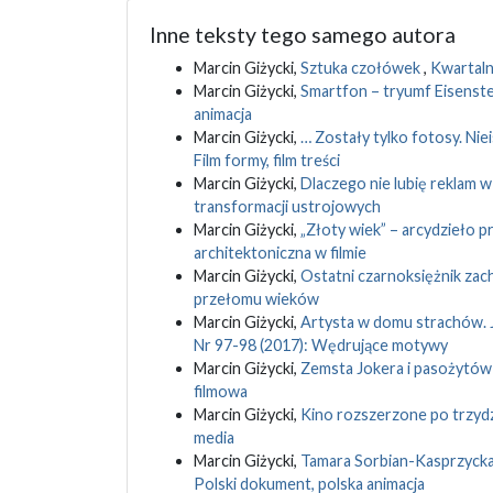
Inne teksty tego samego autora
Marcin Giżycki,
Sztuka czołówek
,
Kwartalni
Marcin Giżycki,
Smartfon – tryumf Eisenst
animacja
Marcin Giżycki,
… Zostały tylko fotosy. Nie
Film formy, film treści
Marcin Giżycki,
Dlaczego nie lubię reklam w
transformacji ustrojowych
Marcin Giżycki,
„Złoty wiek” – arcydzieło 
architektoniczna w filmie
Marcin Giżycki,
Ostatni czarnoksiężnik za
przełomu wieków
Marcin Giżycki,
Artysta w domu strachów. 
Nr 97-98 (2017): Wędrujące motywy
Marcin Giżycki,
Zemsta Jokera i pasożytó
filmowa
Marcin Giżycki,
Kino rozszerzone po trzydz
media
Marcin Giżycki,
Tamara Sorbian-Kasprzyck
Polski dokument, polska animacja