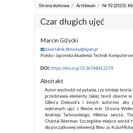
Strona domowa
Archiwum
Nr 92 (2015): Kin
Czar długich ujęć
Marcin Giżycki
kwartalnik.filmowy@ispan.pl
Polsko-Japońska Akademia Technik Komputero
DOI:
https://doi.org/10.36744/kf.2274
Abstrakt
Autor wychodzi od pytania, czy istnieje teoria
przedstawia elementy takiej teorii obecne w
Gilles’a Deleuze’a i innych autorów, aby
wybranych ujęć z filmów m.in. Orsona Welles
Andrieja Tarkowskiego, Miklósa Jancsó, T
Chantal Akerman. Szczególne miejsce wśród 
dla początkowej sekwencji filmu
Ja, Kuba
Micha