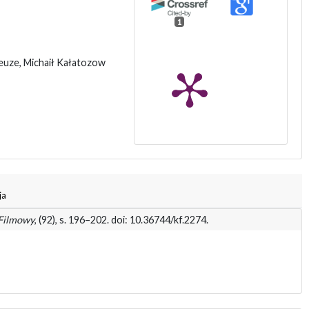
1
leuze, Michaił Kałatozow
ja
 Filmowy
, (92), s. 196–202. doi: 10.36744/kf.2274.