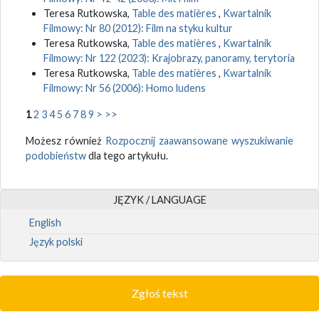
Teresa Rutkowska,
Table des matières
,
Kwartalnik
Filmowy: Nr 80 (2012): Film na styku kultur
Teresa Rutkowska,
Table des matières
,
Kwartalnik
Filmowy: Nr 122 (2023): Krajobrazy, panoramy, terytoria
Teresa Rutkowska,
Table des matières
,
Kwartalnik
Filmowy: Nr 56 (2006): Homo ludens
1
2
3
4
5
6
7
8
9
>
>>
Możesz również
Rozpocznij zaawansowane wyszukiwanie
podobieństw
dla tego artykułu.
JĘZYK / LANGUAGE
English
Język polski
Zgłoś tekst