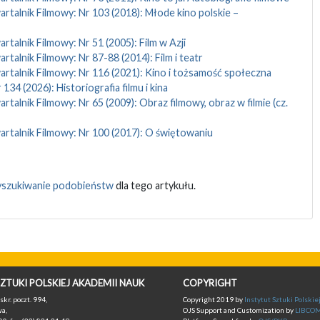
rtalnik Filmowy: Nr 103 (2018): Młode kino polskie –
rtalnik Filmowy: Nr 51 (2005): Film w Azji
rtalnik Filmowy: Nr 87-88 (2014): Film i teatr
rtalnik Filmowy: Nr 116 (2021): Kino i tożsamość społeczna
134 (2026): Historiografia filmu i kina
rtalnik Filmowy: Nr 65 (2009): Obraz filmowy, obraz w filmie (cz.
rtalnik Filmowy: Nr 100 (2017): O świętowaniu
szukiwanie podobieństw
dla tego artykułu.
ZTUKI POLSKIEJ AKADEMII NAUK
COPYRIGHT
skr. poczt. 994,
Copyright 2019 by
Instytut Sztuki Polski
a,
OJS Support and Customization by
LIBCO