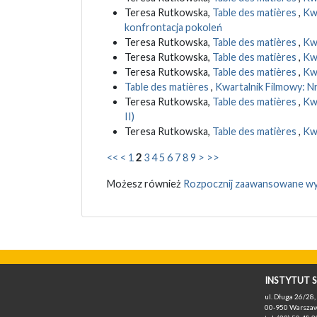
Teresa Rutkowska,
Table des matières
,
Kwa
konfrontacja pokoleń
Teresa Rutkowska,
Table des matières
,
Kwa
Teresa Rutkowska,
Table des matières
,
Kwa
Teresa Rutkowska,
Table des matières
,
Kwa
Table des matières
,
Kwartalnik Filmowy: Nr 
Teresa Rutkowska,
Table des matières
,
Kwa
II)
Teresa Rutkowska,
Table des matières
,
Kwa
<<
<
1
2
3
4
5
6
7
8
9
>
>>
Możesz również
Rozpocznij zaawansowane wy
INSTYTUT S
ul. Długa 26/28, 
00-950 Warszaw