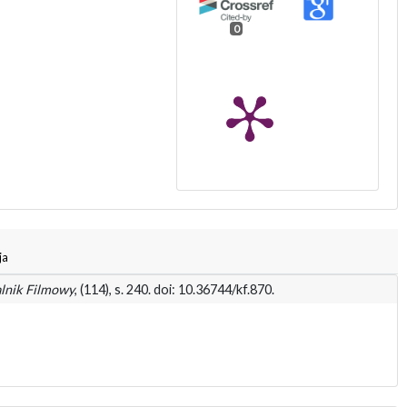
0
ja
lnik Filmowy
, (114), s. 240. doi: 10.36744/kf.870.