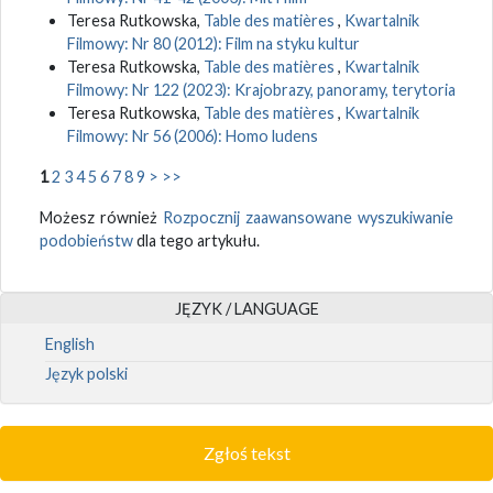
Teresa Rutkowska,
Table des matières
,
Kwartalnik
Filmowy: Nr 80 (2012): Film na styku kultur
Teresa Rutkowska,
Table des matières
,
Kwartalnik
Filmowy: Nr 122 (2023): Krajobrazy, panoramy, terytoria
Teresa Rutkowska,
Table des matières
,
Kwartalnik
Filmowy: Nr 56 (2006): Homo ludens
1
2
3
4
5
6
7
8
9
>
>>
Możesz również
Rozpocznij zaawansowane wyszukiwanie
podobieństw
dla tego artykułu.
JĘZYK / LANGUAGE
English
Język polski
Zgłoś tekst