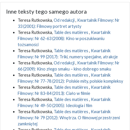
Inne teksty tego samego autora
Teresa Rutkowska,
Od redakcji
,
Kwartalnik Filmowy: Nr
33 (2001): Filmowy portret artysty
Teresa Rutkowska,
Table des matières
,
Kwartalnik
Filmowy: Nr 62-63 (2008): Kino w poszukiwaniu
tożsamości
Teresa Rutkowska,
Table des matières
,
Kwartalnik
Filmowy: Nr 99 (2017): Triki, numery specjalne, atrakcje
Teresa Rutkowska,
Od redakcji
,
Kwartalnik Filmowy: Nr
66 (2009): Kino złego smaku – kino dobrego smaku
Teresa Rutkowska,
Table des matières
,
Kwartalnik
Filmowy: Nr 77-78 (2012): Polskie mity, polskie kompleksy
Teresa Rutkowska,
Table des matières
,
Kwartalnik
Filmowy: Nr 83-84 (2013): Ciało w filmie
Teresa Rutkowska,
Table des matières
,
Kwartalnik
Filmowy: Nr 49-50 (2005): Ideologia i film
Teresa Rutkowska,
Table des matières
,
Kwartalnik
Filmowy: Nr 79 (2012): Wnętrza. O filmowej przestrzeni
zamkniętej
Teresa Rutkowska,
Table des matières
,
Kwartalnik