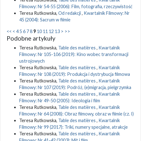
Filmowy: Nr 54-55 (2006): Film, fotografia, rzeczywistość
Teresa Rutkowska,
Od redakcji
,
Kwartalnik Filmowy: Nr
45 (2004): Sacrum w filmie
<<
<
4
5
6
7
8
9
10
11
12
13
>
>>
Podobne artykuły
Teresa Rutkowska,
Table des matières
,
Kwartalnik
Filmowy: Nr 105-106 (2019): Kino wobec transformacji
ustrojowych
Teresa Rutkowska,
Table des matières
,
Kwartalnik
Filmowy: Nr 108 (2019): Produkcja i dystrybucja filmowa
Teresa Rutkowska,
Table des matières
,
Kwartalnik
Filmowy: Nr 107 (2019): Podróż, (e)migracja, pielgrzymka
Teresa Rutkowska,
Table des matières
,
Kwartalnik
Filmowy: Nr 49-50 (2005): Ideologia i film
Teresa Rutkowska,
Table des matières
,
Kwartalnik
Filmowy: Nr 64 (2008): Obraz filmowy, obraz w filmie (cz. I)
Teresa Rutkowska,
Table des matières
,
Kwartalnik
Filmowy: Nr 99 (2017): Triki, numery specjalne, atrakcje
Teresa Rutkowska,
Table des matières
,
Kwartalnik
Filmowy: Nr 41-42 (2003): Mit i film