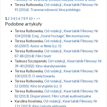
Teresa Rutkowska,
Od redakcji
,
Kwartalnik Filmowy: Nr
95 (2016): Transnarodowość kina polskiego
1
2
3
4
5
6
7
8
9
10
>
>>
Podobne artykuły
Teresa Rutkowska,
Od redakcji
,
Kwartalnik Filmowy: Nr
104 (2018): Esej, „found footage”, film montażowy
Teresa Rutkowska,
Od redakcji
,
Kwartalnik Filmowy: Nr
60 (2007): Autor w filmie (cz. II)
Teresa Rutkowska,
Od redakcji
,
Kwartalnik Filmowy: Nr
87-88 (2014): Film i teatr
Tadeusz Szczepański,
Od redakcji
,
Kwartalnik Filmowy: Nr
39-40 (2002): Kino skandynawskie
Teresa Rutkowska,
Od redakcji
,
Kwartalnik Filmowy: Nr
100 (2017): O świętowaniu
Teresa Rutkowska,
Od redakcji
,
Kwartalnik Filmowy: Nr
52 (2005): Kino brytyjskie (cz. I)
Teresa Rutkowska,
Od redakcji
,
Kwartalnik Filmowy: Nr
82 (2013): Eksperyment. Film i sztuki audiowizualne
Karolina Kosińska,
Od redakcji
,
Kwartalnik Filmowy: Nr
121 (2023): Kino i młoda widownia