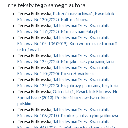
Inne teksty tego samego autora
Teresa Rutkowska,
Patrzeć i nasłuchiwać
,
Kwartalnik
Filmowy: Nr 120 (2022): Kultura filmowa
Teresa Rutkowska,
Table des matières
,
Kwartalnik
Filmowy: Nr 117 (2022): Kino nieznane/ukryte
Teresa Rutkowska,
Table des matières
,
Kwartalnik
Filmowy: Nr 105-106 (2019): Kino wobec transformacji
ustrojowych
Teresa Rutkowska,
Table des matières
,
Kwartalnik
Filmowy: Nr 125 (2024): Kino jako maszyna pamiętania
Teresa Rutkowska,
Table des matières
,
Kwartalnik
Filmowy: Nr 110 (2020): Poza człowiekiem
Teresa Rutkowska,
Table des matières
,
Kwartalnik
Filmowy: Nr 122 (2023): Krajobrazy, panoramy, terytoria
Teresa Rutkowska,
Od redakcji
,
Kwartalnik Filmowy: Nr
Special Issue (2013): Polskie filmoznawstwo o kinie
polskim
Teresa Rutkowska,
Table des matières
,
Kwartalnik
Filmowy: Nr 108 (2019): Produkcja i dystrybucja filmowa
Teresa Rutkowska,
Table des matières
,
Kwartalnik
Filmowy: Nr 44 (2003): Dźwięk, muzyka, słowo w filmie