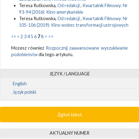
Teresa Rutkowska,
Od redakcji
,
Kwartalnik Filmowy: Nr
93-94 (2016): Kino amerykańskie
Teresa Rutkowska,
Od redakcji
,
Kwartalnik Filmowy: Nr
105-106 (2019): Kino wobec transformacji ustrojowych
<<
<
2
3
4
5
6
7
8
>
>>
Możesz również
Rozpocznij zaawansowane wyszukiwanie
podobieństw
dla tego artykułu.
JĘZYK / LANGUAGE
English
Język polski
Zgłoś tekst
AKTUALNY NUMER