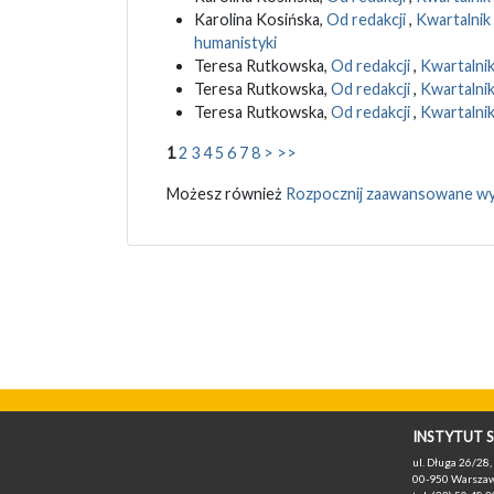
Karolina Kosińska,
Od redakcji
,
Kwartalnik
humanistyki
Teresa Rutkowska,
Od redakcji
,
Kwartalnik
Teresa Rutkowska,
Od redakcji
,
Kwartalnik
Teresa Rutkowska,
Od redakcji
,
Kwartalnik
1
2
3
4
5
6
7
8
>
>>
Możesz również
Rozpocznij zaawansowane wy
INSTYTUT S
ul. Długa 26/28, 
00-950 Warszaw