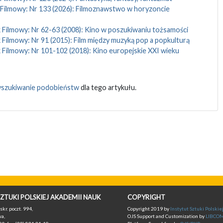
 Filmowy: Nr 133 (2026): Filmoznawstwo w horyzoncie
 Filmowy: Nr 62-63 (2008): Kino w poszukiwaniu tożsamości
 Filmowy: Nr 91 (2015): Film między muzyką pop a popkulturą
 Filmowy: Nr 101-102 (2018): Kino europejskie XXI wieku
szukiwanie podobieństw
dla tego artykułu.
ZTUKI POLSKIEJ AKADEMII NAUK
COPYRIGHT
skr. poczt. 994,
Copyright 2019 by
Instytut Sztuki Polski
a,
OJS Support and Customization by
LIBCO