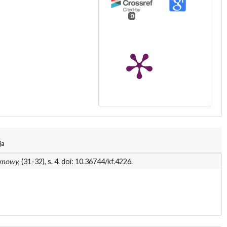
0
ja
ilmowy
, (31-32), s. 4. doi: 10.36744/kf.4226.