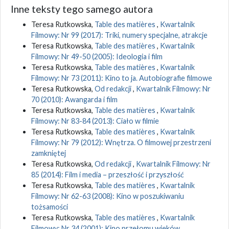
Inne teksty tego samego autora
Teresa Rutkowska,
Table des matières
,
Kwartalnik
Filmowy: Nr 99 (2017): Triki, numery specjalne, atrakcje
Teresa Rutkowska,
Table des matières
,
Kwartalnik
Filmowy: Nr 49-50 (2005): Ideologia i film
Teresa Rutkowska,
Table des matières
,
Kwartalnik
Filmowy: Nr 73 (2011): Kino to ja. Autobiografie filmowe
Teresa Rutkowska,
Od redakcji
,
Kwartalnik Filmowy: Nr
70 (2010): Awangarda i film
Teresa Rutkowska,
Table des matières
,
Kwartalnik
Filmowy: Nr 83-84 (2013): Ciało w filmie
Teresa Rutkowska,
Table des matières
,
Kwartalnik
Filmowy: Nr 79 (2012): Wnętrza. O filmowej przestrzeni
zamkniętej
Teresa Rutkowska,
Od redakcji
,
Kwartalnik Filmowy: Nr
85 (2014): Film i media – przeszłość i przyszłość
Teresa Rutkowska,
Table des matières
,
Kwartalnik
Filmowy: Nr 62-63 (2008): Kino w poszukiwaniu
tożsamości
Teresa Rutkowska,
Table des matières
,
Kwartalnik
Filmowy: Nr 34 (2001): Kino przełomu wieków