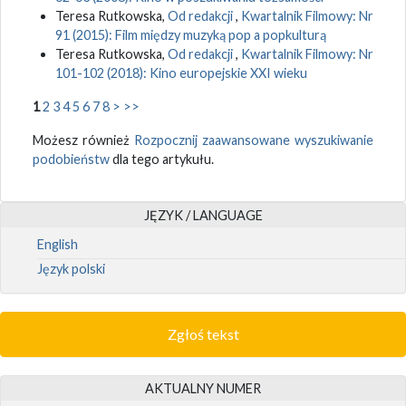
Teresa Rutkowska,
Od redakcji
,
Kwartalnik Filmowy: Nr
91 (2015): Film między muzyką pop a popkulturą
Teresa Rutkowska,
Od redakcji
,
Kwartalnik Filmowy: Nr
101-102 (2018): Kino europejskie XXI wieku
1
2
3
4
5
6
7
8
>
>>
Możesz również
Rozpocznij zaawansowane wyszukiwanie
podobieństw
dla tego artykułu.
JĘZYK / LANGUAGE
English
Język polski
Zgłoś tekst
AKTUALNY NUMER