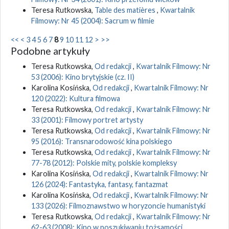
Teresa Rutkowska,
Table des matières
,
Kwartalnik
Filmowy: Nr 45 (2004): Sacrum w filmie
<<
<
3
4
5
6
7
8
9
10
11
12
>
>>
Podobne artykuły
Teresa Rutkowska,
Od redakcji
,
Kwartalnik Filmowy: Nr
53 (2006): Kino brytyjskie (cz. II)
Karolina Kosińska,
Od redakcji
,
Kwartalnik Filmowy: Nr
120 (2022): Kultura filmowa
Teresa Rutkowska,
Od redakcji
,
Kwartalnik Filmowy: Nr
33 (2001): Filmowy portret artysty
Teresa Rutkowska,
Od redakcji
,
Kwartalnik Filmowy: Nr
95 (2016): Transnarodowość kina polskiego
Teresa Rutkowska,
Od redakcji
,
Kwartalnik Filmowy: Nr
77-78 (2012): Polskie mity, polskie kompleksy
Karolina Kosińska,
Od redakcji
,
Kwartalnik Filmowy: Nr
126 (2024): Fantastyka, fantasy, fantazmat
Karolina Kosińska,
Od redakcji
,
Kwartalnik Filmowy: Nr
133 (2026): Filmoznawstwo w horyzoncie humanistyki
Teresa Rutkowska,
Od redakcji
,
Kwartalnik Filmowy: Nr
62-63 (2008): Kino w poszukiwaniu tożsamości