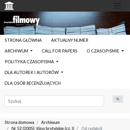
STRONA GŁÓWNA
AKTUALNY NUMER
ARCHIWUM
CALL FOR PAPERS
O CZASOPIŚMIE
POLITYKA CZASOPISMA
DLA AUTOREK I AUTORÓW
DLA OSÓB RECENZUJĄCYCH
Strona domowa
Archiwum
Nr 52 (2005): Kino brytyjskie (cz. I)
Od redakcji