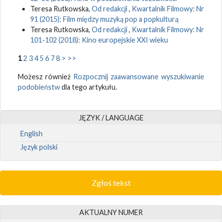
Teresa Rutkowska,
Od redakcji
,
Kwartalnik Filmowy: Nr
91 (2015): Film między muzyką pop a popkulturą
Teresa Rutkowska,
Od redakcji
,
Kwartalnik Filmowy: Nr
101-102 (2018): Kino europejskie XXI wieku
1
2
3
4
5
6
7
8
>
>>
Możesz również
Rozpocznij zaawansowane wyszukiwanie
podobieństw
dla tego artykułu.
JĘZYK / LANGUAGE
English
Język polski
Zgłoś tekst
AKTUALNY NUMER