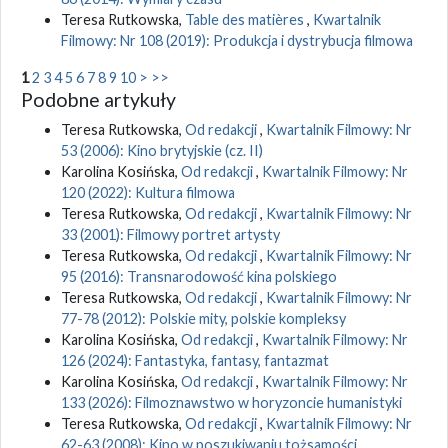
Teresa Rutkowska,
Table des matières
,
Kwartalnik
Filmowy: Nr 108 (2019): Produkcja i dystrybucja filmowa
1
2
3
4
5
6
7
8
9
10
>
>>
Podobne artykuły
Teresa Rutkowska,
Od redakcji
,
Kwartalnik Filmowy: Nr
53 (2006): Kino brytyjskie (cz. II)
Karolina Kosińska,
Od redakcji
,
Kwartalnik Filmowy: Nr
120 (2022): Kultura filmowa
Teresa Rutkowska,
Od redakcji
,
Kwartalnik Filmowy: Nr
33 (2001): Filmowy portret artysty
Teresa Rutkowska,
Od redakcji
,
Kwartalnik Filmowy: Nr
95 (2016): Transnarodowość kina polskiego
Teresa Rutkowska,
Od redakcji
,
Kwartalnik Filmowy: Nr
77-78 (2012): Polskie mity, polskie kompleksy
Karolina Kosińska,
Od redakcji
,
Kwartalnik Filmowy: Nr
126 (2024): Fantastyka, fantasy, fantazmat
Karolina Kosińska,
Od redakcji
,
Kwartalnik Filmowy: Nr
133 (2026): Filmoznawstwo w horyzoncie humanistyki
Teresa Rutkowska,
Od redakcji
,
Kwartalnik Filmowy: Nr
62-63 (2008): Kino w poszukiwaniu tożsamości