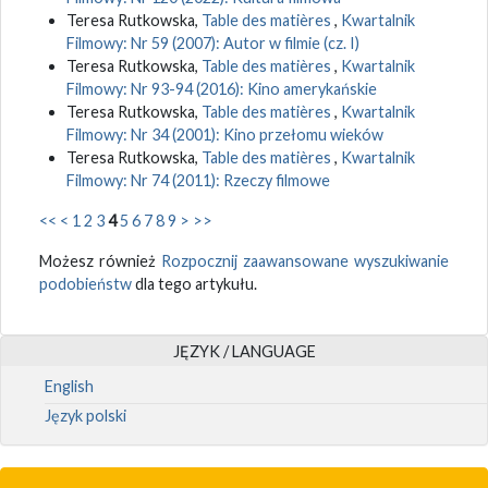
Teresa Rutkowska,
Table des matières
,
Kwartalnik
Filmowy: Nr 59 (2007): Autor w filmie (cz. I)
Teresa Rutkowska,
Table des matières
,
Kwartalnik
Filmowy: Nr 93-94 (2016): Kino amerykańskie
Teresa Rutkowska,
Table des matières
,
Kwartalnik
Filmowy: Nr 34 (2001): Kino przełomu wieków
Teresa Rutkowska,
Table des matières
,
Kwartalnik
Filmowy: Nr 74 (2011): Rzeczy filmowe
<<
<
1
2
3
4
5
6
7
8
9
>
>>
Możesz również
Rozpocznij zaawansowane wyszukiwanie
podobieństw
dla tego artykułu.
JĘZYK / LANGUAGE
English
Język polski