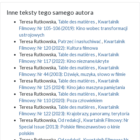
Inne teksty tego samego autora
Teresa Rutkowska,
Table des matières
,
Kwartalnik
Filmowy: Nr 105-106 (2019): Kino wobec transformacji
ustrojowych
Teresa Rutkowska,
Patrzeć i nasłuchiwać
,
Kwartalnik
Filmowy: Nr 120 (2022): Kultura filmowa
Teresa Rutkowska,
Table des matières
,
Kwartalnik
Filmowy: Nr 117 (2022): Kino nieznane/ukryte
Teresa Rutkowska,
Table des matières
,
Kwartalnik
Filmowy: Nr 44 (2003): Dźwięk, muzyka, słowo w filmie
Teresa Rutkowska,
Table des matières
,
Kwartalnik
Filmowy: Nr 125 (2024): Kino jako maszyna pamiętania
Teresa Rutkowska,
Table des matières
,
Kwartalnik
Filmowy: Nr 110 (2020): Poza człowiekiem
Teresa Rutkowska,
Table des matières
,
Kwartalnik
Filmowy: Nr 122 (2023): Krajobrazy, panoramy, terytoria
Teresa Rutkowska,
Od redakcji
,
Kwartalnik Filmowy: Nr
Special Issue (2013): Polskie filmoznawstwo o kinie
polskim
Teresa Rutkowska,
Od redakcji
,
Kwartalnik Filmowy: Nr