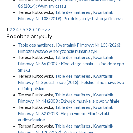
86 (2014): Wymiary czasu
Teresa Rutkowska,
Table des matières
,
Kwartalnik
Filmowy: Nr 108 (2019): Produkcja i dystrybucja filmowa
1
2
3
4
5
6
7
8
9
10
>
>>
Podobne artykuły
Table des matières
,
Kwartalnik Filmowy: Nr 133 (2026):
Filmoznawstwo w horyzoncie humanistyki
Teresa Rutkowska,
Table des matières
,
Kwartalnik
Filmowy: Nr 66 (2009): Kino złego smaku – kino dobrego
smaku
Teresa Rutkowska,
Table des matières
,
Kwartalnik
Filmowy: Nr Special Issue (2013): Polskie filmoznawstwo
o kinie polskim
Teresa Rutkowska,
Table des matières
,
Kwartalnik
Filmowy: Nr 44 (2003): Dźwięk, muzyka, słowo w filmie
Teresa Rutkowska,
Table des matières
,
Kwartalnik
Filmowy: Nr 82 (2013): Eksperyment. Film i sztuki
audiowizualne
Teresa Rutkowska,
Table des matières
,
Kwartalnik
Filmowy: Nr 120 (2022): Kultura filmowa