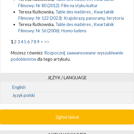
Filmowy: Nr 80 (2012): Film na styku kultur
Teresa Rutkowska,
Table des matières
,
Kwartalnik
Filmowy: Nr 122 (2023): Krajobrazy, panoramy, terytoria
Teresa Rutkowska,
Table des matières
,
Kwartalnik
Filmowy: Nr 56 (2006): Homo ludens
1
2
3
4
5
6
7
8
9
>
>>
Możesz również
Rozpocznij zaawansowane wyszukiwanie
podobieństw
dla tego artykułu.
JĘZYK / LANGUAGE
English
Język polski
Zgłoś tekst