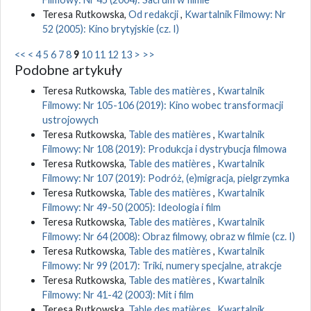
Teresa Rutkowska,
Od redakcji
,
Kwartalnik Filmowy: Nr
52 (2005): Kino brytyjskie (cz. I)
<<
<
4
5
6
7
8
9
10
11
12
13
>
>>
Podobne artykuły
Teresa Rutkowska,
Table des matières
,
Kwartalnik
Filmowy: Nr 105-106 (2019): Kino wobec transformacji
ustrojowych
Teresa Rutkowska,
Table des matières
,
Kwartalnik
Filmowy: Nr 108 (2019): Produkcja i dystrybucja filmowa
Teresa Rutkowska,
Table des matières
,
Kwartalnik
Filmowy: Nr 107 (2019): Podróż, (e)migracja, pielgrzymka
Teresa Rutkowska,
Table des matières
,
Kwartalnik
Filmowy: Nr 49-50 (2005): Ideologia i film
Teresa Rutkowska,
Table des matières
,
Kwartalnik
Filmowy: Nr 64 (2008): Obraz filmowy, obraz w filmie (cz. I)
Teresa Rutkowska,
Table des matières
,
Kwartalnik
Filmowy: Nr 99 (2017): Triki, numery specjalne, atrakcje
Teresa Rutkowska,
Table des matières
,
Kwartalnik
Filmowy: Nr 41-42 (2003): Mit i film
Teresa Rutkowska,
Table des matières
,
Kwartalnik