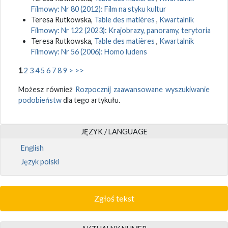
Filmowy: Nr 80 (2012): Film na styku kultur
Teresa Rutkowska,
Table des matières
,
Kwartalnik
Filmowy: Nr 122 (2023): Krajobrazy, panoramy, terytoria
Teresa Rutkowska,
Table des matières
,
Kwartalnik
Filmowy: Nr 56 (2006): Homo ludens
1
2
3
4
5
6
7
8
9
>
>>
Możesz również
Rozpocznij zaawansowane wyszukiwanie
podobieństw
dla tego artykułu.
JĘZYK / LANGUAGE
English
Język polski
Zgłoś tekst