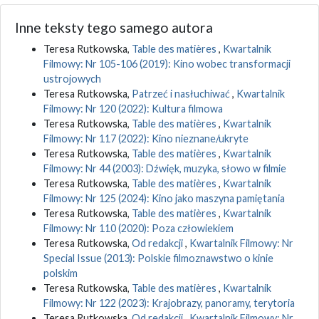
Inne teksty tego samego autora
Teresa Rutkowska,
Table des matières
,
Kwartalnik
Filmowy: Nr 105-106 (2019): Kino wobec transformacji
ustrojowych
Teresa Rutkowska,
Patrzeć i nasłuchiwać
,
Kwartalnik
Filmowy: Nr 120 (2022): Kultura filmowa
Teresa Rutkowska,
Table des matières
,
Kwartalnik
Filmowy: Nr 117 (2022): Kino nieznane/ukryte
Teresa Rutkowska,
Table des matières
,
Kwartalnik
Filmowy: Nr 44 (2003): Dźwięk, muzyka, słowo w filmie
Teresa Rutkowska,
Table des matières
,
Kwartalnik
Filmowy: Nr 125 (2024): Kino jako maszyna pamiętania
Teresa Rutkowska,
Table des matières
,
Kwartalnik
Filmowy: Nr 110 (2020): Poza człowiekiem
Teresa Rutkowska,
Od redakcji
,
Kwartalnik Filmowy: Nr
Special Issue (2013): Polskie filmoznawstwo o kinie
polskim
Teresa Rutkowska,
Table des matières
,
Kwartalnik
Filmowy: Nr 122 (2023): Krajobrazy, panoramy, terytoria
Teresa Rutkowska,
Od redakcji
,
Kwartalnik Filmowy: Nr