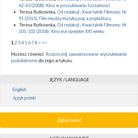
62-63 (2008): Kino w poszukiwaniu tożsamości
Teresa Rutkowska,
Od redakcji
,
Kwartalnik Filmowy: Nr
91 (2015): Film między muzyką pop a popkulturą
Teresa Rutkowska,
Od redakcji
,
Kwartalnik Filmowy: Nr
101-102 (2018): Kino europejskie XXI wieku
1
2
3
4
5
6
7
8
>
>>
Możesz również
Rozpocznij zaawansowane wyszukiwanie
podobieństw
dla tego artykułu.
JĘZYK / LANGUAGE
English
Język polski
Zgłoś tekst