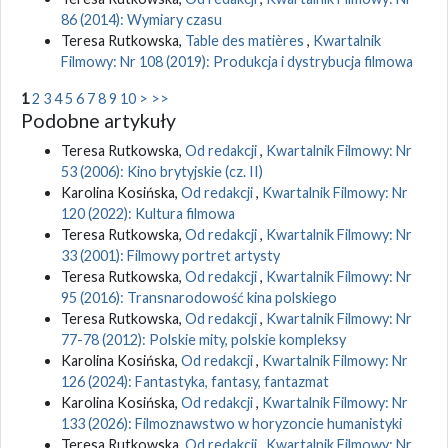
86 (2014): Wymiary czasu
Teresa Rutkowska,
Table des matières
,
Kwartalnik
Filmowy: Nr 108 (2019): Produkcja i dystrybucja filmowa
1
2
3
4
5
6
7
8
9
10
>
>>
Podobne artykuły
Teresa Rutkowska,
Od redakcji
,
Kwartalnik Filmowy: Nr
53 (2006): Kino brytyjskie (cz. II)
Karolina Kosińska,
Od redakcji
,
Kwartalnik Filmowy: Nr
120 (2022): Kultura filmowa
Teresa Rutkowska,
Od redakcji
,
Kwartalnik Filmowy: Nr
33 (2001): Filmowy portret artysty
Teresa Rutkowska,
Od redakcji
,
Kwartalnik Filmowy: Nr
95 (2016): Transnarodowość kina polskiego
Teresa Rutkowska,
Od redakcji
,
Kwartalnik Filmowy: Nr
77-78 (2012): Polskie mity, polskie kompleksy
Karolina Kosińska,
Od redakcji
,
Kwartalnik Filmowy: Nr
126 (2024): Fantastyka, fantasy, fantazmat
Karolina Kosińska,
Od redakcji
,
Kwartalnik Filmowy: Nr
133 (2026): Filmoznawstwo w horyzoncie humanistyki
Teresa Rutkowska,
Od redakcji
,
Kwartalnik Filmowy: Nr