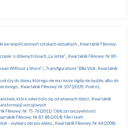
tki we współczesnych sztukach wizualnych
,
Kwartalnik Filmowy:
zasie: o dziwnych losach „La Jetée”
,
Kwartalnik Filmowy: Nr 89-
cean Without a Shore” i „Transfigurations” Billa Violi
,
Kwartalnik
odróży do domu, którego nie ma i może nigdy nie będzie, albo do
nie innego
,
Kwartalnik Filmowy: Nr 107 (2019): Podróż,
aństwie, które odwróciło się od własnych dzieci
,
Kwartalnik
ransformacji ustrojowych
ik Filmowy: Nr 75-76 (2011): Oblicza rzeczywistości
artalnik Filmowy: Nr 87-88 (2014): Film i teatr
 Violi – wymiary obrazu wideo
,
Kwartalnik Filmowy: Nr 64 (2008):