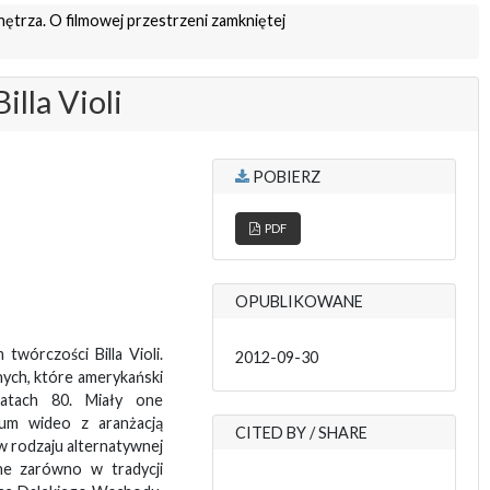
nętrza. O filmowej przestrzeni zamkniętej
lla Violi
POBIERZ
PDF
OPUBLIKOWANE
wórczości Billa Violi.
2012-09-30
nych, które amerykański
latach 80. Miały one
ium wideo z aranżacją
CITED BY / SHARE
w rodzaju alternatywnej
one zarówno w tradycji