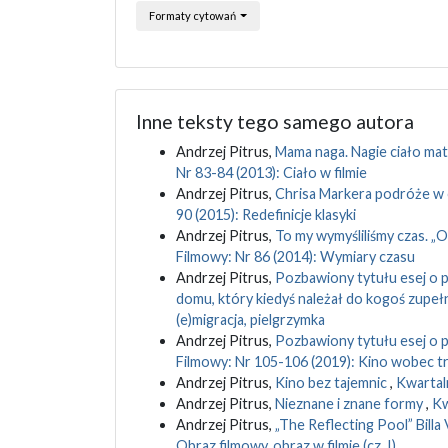
Formaty cytowań
Inne teksty tego samego autora
Andrzej Pitrus,
Mama naga. Nagie ciało ma
Nr 83-84 (2013): Ciało w filmie
Andrzej Pitrus,
Chrisa Markera podróże w c
90 (2015): Redefinicje klasyki
Andrzej Pitrus,
To my wymyśliliśmy czas. „O
Filmowy: Nr 86 (2014): Wymiary czasu
Andrzej Pitrus,
Pozbawiony tytułu esej o p
domu, który kiedyś należał do kogoś zupeł
(e)migracja, pielgrzymka
Andrzej Pitrus,
Pozbawiony tytułu esej o p
Filmowy: Nr 105-106 (2019): Kino wobec t
Andrzej Pitrus,
Kino bez tajemnic
,
Kwartaln
Andrzej Pitrus,
Nieznane i znane formy
,
Kw
Andrzej Pitrus,
„The Reflecting Pool” Billa
Obraz filmowy, obraz w filmie (cz. I)