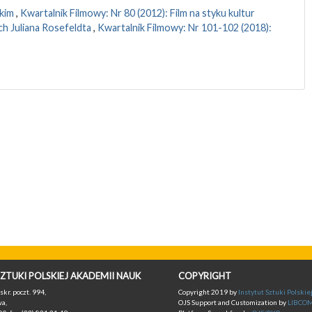
ckim
,
Kwartalnik Filmowy: Nr 80 (2012): Film na styku kultur
ch Juliana Rosefeldta
,
Kwartalnik Filmowy: Nr 101-102 (2018):
ZTUKI POLSKIEJ AKADEMII NAUK
COPYRIGHT
skr. poczt. 994,
Copyright 2019 by
Instytut Sztuki Polski
a,
OJS Support and Customization by
LIBCO