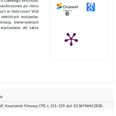
etyce Dalekiego Wschodu.
a każdorazowo po nieco
nurt w twórczości Violi
0
ą niektórych motywów.
entacją immersywnych
o wystawiane, ale także
ja
i”,
Kwartalnik Filmowy
, (79), s. 151–159. doi: 10.36744/kf.2830.