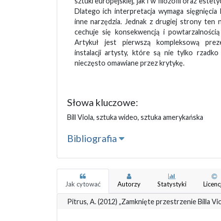
sztuki europejskiej, jak i w filozofii oraz est
Dlatego ich interpretacja wymaga sięgnięci
inne narzędzia. Jednak z drugiej strony ten 
cechuje się konsekwencją i powtarzalności
Artykuł jest pierwszą kompleksową prez
instalacji artysty, które są nie tylko rzadk
nieczęsto omawiane przez krytykę.
Słowa kluczowe:
Bill Viola, sztuka wideo, sztuka amerykańska
Bibliografia
Jak cytować
Autorzy
Statystyki
Licenc
Pitrus, A. (2012) „Zamknięte przestrzenie Billa Viol