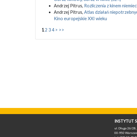
Andrzej Pitrus,
Rozliczenia z kinem niemie
Andrzej Pitrus,
Atlas działań niepotrzebny
Kino europejskie XXI wieku
1
2
3
4
>
>>
INSTYTUT S
ul. Długa 26/28, 
00-950 Warszaw