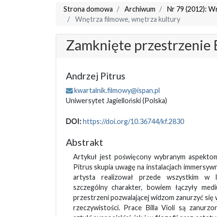
Strona domowa
Archiwum
Nr 79 (2012): W
Wnętrza filmowe, wnętrza kultury
Zamknięte przestrzenie Bi
Andrzej Pitrus
kwartalnik.filmowy@ispan.pl
Uniwersytet Jagielloński
(Polska)
DOI:
https://doi.org/10.36744/kf.2830
Abstrakt
Artykuł jest poświęcony wybranym aspektom t
Pitrus skupia uwagę na instalacjach immersyw
artysta realizował przede wszystkim w 
szczególny charakter, bowiem łączyły med
przestrzeni pozwalającej widzom zanurzyć się 
rzeczywistości. Prace Billa Violi są zanurz