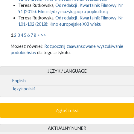
Teresa Rutkowska,
Od redakcji
,
Kwartalnik Filmowy: Nr
91 (2015): Film między muzyką pop a popkulturą
Teresa Rutkowska,
Od redakcji
,
Kwartalnik Filmowy: Nr
101-102 (2018): Kino europejskie XXI wieku
1
2
3
4
5
6
7
8
>
>>
Możesz również
Rozpocznij zaawansowane wyszukiwanie
podobieństw
dla tego artykułu.
JĘZYK / LANGUAGE
English
Język polski
Zgłoś tekst
AKTUALNY NUMER