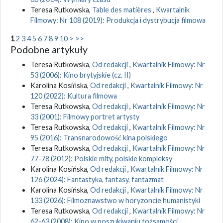
Teresa Rutkowska,
Table des matières
,
Kwartalnik
Filmowy: Nr 108 (2019): Produkcja i dystrybucja filmowa
1
2
3
4
5
6
7
8
9
10
>
>>
Podobne artykuły
Teresa Rutkowska,
Od redakcji
,
Kwartalnik Filmowy: Nr
53 (2006): Kino brytyjskie (cz. II)
Karolina Kosińska,
Od redakcji
,
Kwartalnik Filmowy: Nr
120 (2022): Kultura filmowa
Teresa Rutkowska,
Od redakcji
,
Kwartalnik Filmowy: Nr
33 (2001): Filmowy portret artysty
Teresa Rutkowska,
Od redakcji
,
Kwartalnik Filmowy: Nr
95 (2016): Transnarodowość kina polskiego
Teresa Rutkowska,
Od redakcji
,
Kwartalnik Filmowy: Nr
77-78 (2012): Polskie mity, polskie kompleksy
Karolina Kosińska,
Od redakcji
,
Kwartalnik Filmowy: Nr
126 (2024): Fantastyka, fantasy, fantazmat
Karolina Kosińska,
Od redakcji
,
Kwartalnik Filmowy: Nr
133 (2026): Filmoznawstwo w horyzoncie humanistyki
Teresa Rutkowska,
Od redakcji
,
Kwartalnik Filmowy: Nr
62-63 (2008): Kino w poszukiwaniu tożsamości