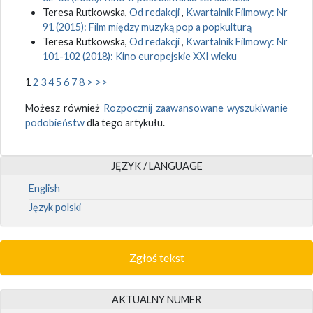
Teresa Rutkowska,
Od redakcji
,
Kwartalnik Filmowy: Nr
91 (2015): Film między muzyką pop a popkulturą
Teresa Rutkowska,
Od redakcji
,
Kwartalnik Filmowy: Nr
101-102 (2018): Kino europejskie XXI wieku
1
2
3
4
5
6
7
8
>
>>
Możesz również
Rozpocznij zaawansowane wyszukiwanie
podobieństw
dla tego artykułu.
JĘZYK / LANGUAGE
English
Język polski
Zgłoś tekst
AKTUALNY NUMER