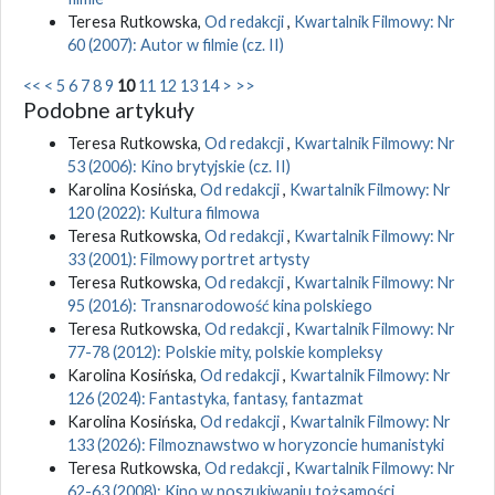
Teresa Rutkowska,
Od redakcji
,
Kwartalnik Filmowy: Nr
60 (2007): Autor w filmie (cz. II)
<<
<
5
6
7
8
9
10
11
12
13
14
>
>>
Podobne artykuły
Teresa Rutkowska,
Od redakcji
,
Kwartalnik Filmowy: Nr
53 (2006): Kino brytyjskie (cz. II)
Karolina Kosińska,
Od redakcji
,
Kwartalnik Filmowy: Nr
120 (2022): Kultura filmowa
Teresa Rutkowska,
Od redakcji
,
Kwartalnik Filmowy: Nr
33 (2001): Filmowy portret artysty
Teresa Rutkowska,
Od redakcji
,
Kwartalnik Filmowy: Nr
95 (2016): Transnarodowość kina polskiego
Teresa Rutkowska,
Od redakcji
,
Kwartalnik Filmowy: Nr
77-78 (2012): Polskie mity, polskie kompleksy
Karolina Kosińska,
Od redakcji
,
Kwartalnik Filmowy: Nr
126 (2024): Fantastyka, fantasy, fantazmat
Karolina Kosińska,
Od redakcji
,
Kwartalnik Filmowy: Nr
133 (2026): Filmoznawstwo w horyzoncie humanistyki
Teresa Rutkowska,
Od redakcji
,
Kwartalnik Filmowy: Nr
62-63 (2008): Kino w poszukiwaniu tożsamości