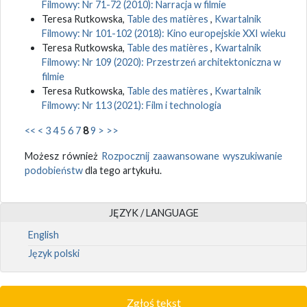
Filmowy: Nr 71-72 (2010): Narracja w filmie
Teresa Rutkowska,
Table des matières
,
Kwartalnik
Filmowy: Nr 101-102 (2018): Kino europejskie XXI wieku
Teresa Rutkowska,
Table des matières
,
Kwartalnik
Filmowy: Nr 109 (2020): Przestrzeń architektoniczna w
filmie
Teresa Rutkowska,
Table des matières
,
Kwartalnik
Filmowy: Nr 113 (2021): Film i technologia
<<
<
3
4
5
6
7
8
9
>
>>
Możesz również
Rozpocznij zaawansowane wyszukiwanie
podobieństw
dla tego artykułu.
JĘZYK / LANGUAGE
English
Język polski
Zgłoś tekst