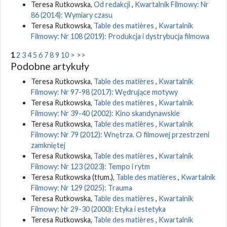
Teresa Rutkowska,
Od redakcji
,
Kwartalnik Filmowy: Nr
86 (2014): Wymiary czasu
Teresa Rutkowska,
Table des matières
,
Kwartalnik
Filmowy: Nr 108 (2019): Produkcja i dystrybucja filmowa
1
2
3
4
5
6
7
8
9
10
>
>>
Podobne artykuły
Teresa Rutkowska,
Table des matières
,
Kwartalnik
Filmowy: Nr 97-98 (2017): Wędrujące motywy
Teresa Rutkowska,
Table des matières
,
Kwartalnik
Filmowy: Nr 39-40 (2002): Kino skandynawskie
Teresa Rutkowska,
Table des matières
,
Kwartalnik
Filmowy: Nr 79 (2012): Wnętrza. O filmowej przestrzeni
zamkniętej
Teresa Rutkowska,
Table des matières
,
Kwartalnik
Filmowy: Nr 123 (2023): Tempo i rytm
Teresa Rutkowska (tłum.),
Table des matières
,
Kwartalnik
Filmowy: Nr 129 (2025): Trauma
Teresa Rutkowska,
Table des matières
,
Kwartalnik
Filmowy: Nr 29-30 (2000): Etyka i estetyka
Teresa Rutkowska,
Table des matières
,
Kwartalnik