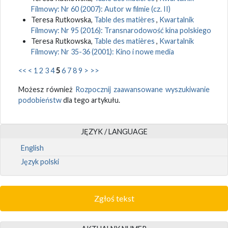
Filmowy: Nr 60 (2007): Autor w filmie (cz. II)
Teresa Rutkowska,
Table des matières
,
Kwartalnik
Filmowy: Nr 95 (2016): Transnarodowość kina polskiego
Teresa Rutkowska,
Table des matières
,
Kwartalnik
Filmowy: Nr 35-36 (2001): Kino i nowe media
<<
<
1
2
3
4
5
6
7
8
9
>
>>
Możesz również
Rozpocznij zaawansowane wyszukiwanie
podobieństw
dla tego artykułu.
JĘZYK / LANGUAGE
English
Język polski
Zgłoś tekst