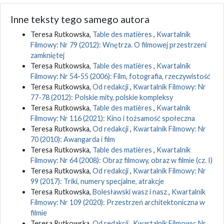
Inne teksty tego samego autora
Teresa Rutkowska,
Table des matières
,
Kwartalnik
Filmowy: Nr 79 (2012): Wnętrza. O filmowej przestrzeni
zamkniętej
Teresa Rutkowska,
Table des matières
,
Kwartalnik
Filmowy: Nr 54-55 (2006): Film, fotografia, rzeczywistość
Teresa Rutkowska,
Od redakcji
,
Kwartalnik Filmowy: Nr
77-78 (2012): Polskie mity, polskie kompleksy
Teresa Rutkowska,
Table des matières
,
Kwartalnik
Filmowy: Nr 116 (2021): Kino i tożsamość społeczna
Teresa Rutkowska,
Od redakcji
,
Kwartalnik Filmowy: Nr
70 (2010): Awangarda i film
Teresa Rutkowska,
Table des matières
,
Kwartalnik
Filmowy: Nr 64 (2008): Obraz filmowy, obraz w filmie (cz. I)
Teresa Rutkowska,
Od redakcji
,
Kwartalnik Filmowy: Nr
99 (2017): Triki, numery specjalne, atrakcje
Teresa Rutkowska,
Bolesławski wasz i nasz
,
Kwartalnik
Filmowy: Nr 109 (2020): Przestrzeń architektoniczna w
filmie
Teresa Rutkowska,
Od redakcji
,
Kwartalnik Filmowy: Nr