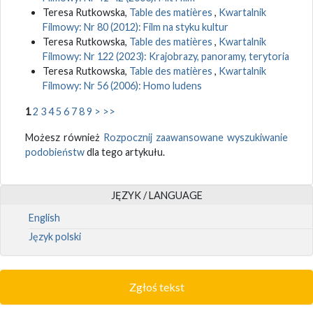
Teresa Rutkowska,
Table des matières
,
Kwartalnik
Filmowy: Nr 80 (2012): Film na styku kultur
Teresa Rutkowska,
Table des matières
,
Kwartalnik
Filmowy: Nr 122 (2023): Krajobrazy, panoramy, terytoria
Teresa Rutkowska,
Table des matières
,
Kwartalnik
Filmowy: Nr 56 (2006): Homo ludens
1
2
3
4
5
6
7
8
9
>
>>
Możesz również
Rozpocznij zaawansowane wyszukiwanie
podobieństw
dla tego artykułu.
JĘZYK / LANGUAGE
English
Język polski
Zgłoś tekst