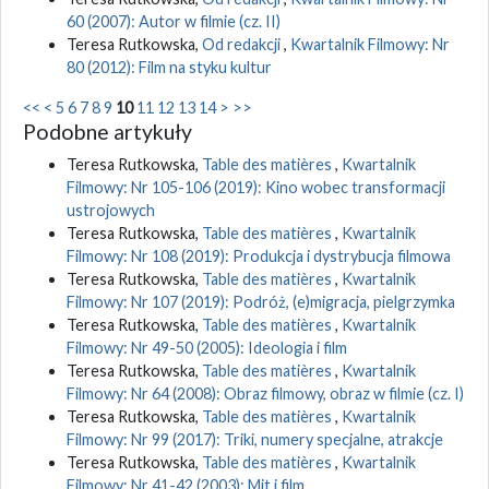
60 (2007): Autor w filmie (cz. II)
Teresa Rutkowska,
Od redakcji
,
Kwartalnik Filmowy: Nr
80 (2012): Film na styku kultur
<<
<
5
6
7
8
9
10
11
12
13
14
>
>>
Podobne artykuły
Teresa Rutkowska,
Table des matières
,
Kwartalnik
Filmowy: Nr 105-106 (2019): Kino wobec transformacji
ustrojowych
Teresa Rutkowska,
Table des matières
,
Kwartalnik
Filmowy: Nr 108 (2019): Produkcja i dystrybucja filmowa
Teresa Rutkowska,
Table des matières
,
Kwartalnik
Filmowy: Nr 107 (2019): Podróż, (e)migracja, pielgrzymka
Teresa Rutkowska,
Table des matières
,
Kwartalnik
Filmowy: Nr 49-50 (2005): Ideologia i film
Teresa Rutkowska,
Table des matières
,
Kwartalnik
Filmowy: Nr 64 (2008): Obraz filmowy, obraz w filmie (cz. I)
Teresa Rutkowska,
Table des matières
,
Kwartalnik
Filmowy: Nr 99 (2017): Triki, numery specjalne, atrakcje
Teresa Rutkowska,
Table des matières
,
Kwartalnik
Filmowy: Nr 41-42 (2003): Mit i film