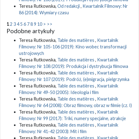
Teresa Rutkowska,
Od redakcji
,
Kwartalnik Filmowy: Nr
86 (2014): Wymiary czasu
1
2
3
4
5
6
7
8
9
10
>
>>
Podobne artykuły
Teresa Rutkowska,
Table des matières
,
Kwartalnik
Filmowy: Nr 105-106 (2019): Kino wobec transformacji
ustrojowych
Teresa Rutkowska,
Table des matières
,
Kwartalnik
Filmowy: Nr 108 (2019): Produkcja i dystrybucja filmowa
Teresa Rutkowska,
Table des matières
,
Kwartalnik
Filmowy: Nr 107 (2019): Podróż, (e)migracja, pielgrzymka
Teresa Rutkowska,
Table des matières
,
Kwartalnik
Filmowy: Nr 49-50 (2005): Ideologia i film
Teresa Rutkowska,
Table des matières
,
Kwartalnik
Filmowy: Nr 64 (2008): Obraz filmowy, obraz w filmie (cz. I)
Teresa Rutkowska,
Table des matières
,
Kwartalnik
Filmowy: Nr 99 (2017): Triki, numery specjalne, atrakcje
Teresa Rutkowska,
Table des matières
,
Kwartalnik
Filmowy: Nr 41-42 (2003): Mit i film
Teresa Rutkowska,
Table des matières
,
Kwartalnik