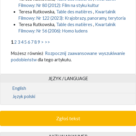
Filmowy: Nr 80 (2012): Film na styku kultur
Teresa Rutkowska,
Table des matières
,
Kwartalnik
Filmowy: Nr 122 (2023): Krajobrazy, panoramy, terytoria
Teresa Rutkowska,
Table des matières
,
Kwartalnik
Filmowy: Nr 56 (2006): Homo ludens
1
2
3
4
5
6
7
8
9
>
>>
Możesz również
Rozpocznij zaawansowane wyszukiwanie
podobieństw
dla tego artykułu.
JĘZYK / LANGUAGE
English
Język polski
Zgłoś tekst