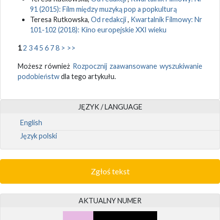
91 (2015): Film między muzyką pop a popkulturą
Teresa Rutkowska,
Od redakcji
,
Kwartalnik Filmowy: Nr
101-102 (2018): Kino europejskie XXI wieku
1
2
3
4
5
6
7
8
>
>>
Możesz również
Rozpocznij zaawansowane wyszukiwanie
podobieństw
dla tego artykułu.
JĘZYK / LANGUAGE
English
Język polski
Zgłoś tekst
AKTUALNY NUMER