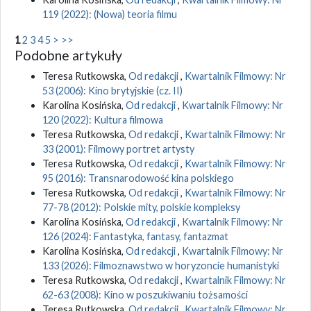
119 (2022): (Nowa) teoria filmu
1
2
3
4
5
>
>>
Podobne artykuły
Teresa Rutkowska,
Od redakcji
,
Kwartalnik Filmowy: Nr
53 (2006): Kino brytyjskie (cz. II)
Karolina Kosińska,
Od redakcji
,
Kwartalnik Filmowy: Nr
120 (2022): Kultura filmowa
Teresa Rutkowska,
Od redakcji
,
Kwartalnik Filmowy: Nr
33 (2001): Filmowy portret artysty
Teresa Rutkowska,
Od redakcji
,
Kwartalnik Filmowy: Nr
95 (2016): Transnarodowość kina polskiego
Teresa Rutkowska,
Od redakcji
,
Kwartalnik Filmowy: Nr
77-78 (2012): Polskie mity, polskie kompleksy
Karolina Kosińska,
Od redakcji
,
Kwartalnik Filmowy: Nr
126 (2024): Fantastyka, fantasy, fantazmat
Karolina Kosińska,
Od redakcji
,
Kwartalnik Filmowy: Nr
133 (2026): Filmoznawstwo w horyzoncie humanistyki
Teresa Rutkowska,
Od redakcji
,
Kwartalnik Filmowy: Nr
62-63 (2008): Kino w poszukiwaniu tożsamości
Teresa Rutkowska,
Od redakcji
,
Kwartalnik Filmowy: Nr