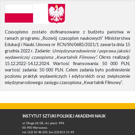
Czasopismo zostało dofinansowane z budżetu państwa w
ramach programu „Rozwój czasopism naukowych” Ministerstwa
Edukacji i Nauki. Umowa nr RCN/SN/0685/2021/1 zawarta dnia 15
grudnia 2022 r. Zadanie:
Umiędzynarodowienie i poprawa jakości
wydawniczej czasopisma „Kwartalnik Filmowy”.
Okres realizacji:
15.12.2022-14.12.2024. Wartość finansowania: 50 000 PLN;
wartość zadania: 50 000 PLN. Celem zadania było podniesienie
poziomu praktyk wydawniczych i edytorskich oraz zwiększenie
międzynarodowego zasięgu czasopisma „Kwartalnik Filmowy”.
INSTYTUT SZTUKI POLSKIEJ AKADEMII NAUK
ul. Długa 26/28, skr. poczt. 994,
00-950 Warszawa,
tel. (22) 50 48 200, fax (22) 831 31 49,