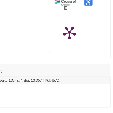
0
ja
mowy
, (132), s. 4. doi: 10.36744/kf.4672.