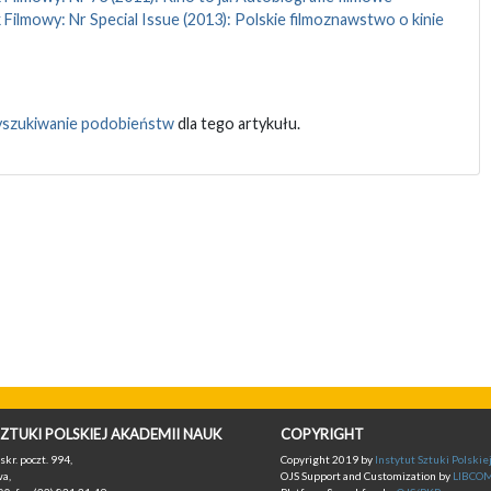
 Filmowy: Nr Special Issue (2013): Polskie filmoznawstwo o kinie
szukiwanie podobieństw
dla tego artykułu.
ZTUKI POLSKIEJ AKADEMII NAUK
COPYRIGHT
skr. poczt. 994,
Copyright 2019 by
Instytut Sztuki Polski
a,
OJS Support and Customization by
LIBCO