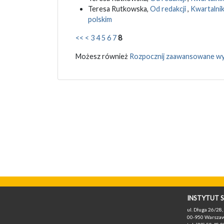
Teresa Rutkowska,
Od redakcji
,
Kwartalnik
polskim
<<
<
3
4
5
6
7
8
Możesz również
Rozpocznij zaawansowane wy
INSTYTUT S
ul. Długa 26/28, 
00-950 Warszaw