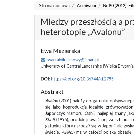
Strona domowa
Archiwum
Nr 80 (2012): Fil
Między przeszłością a prz
heterotopie „Avalonu”
Ewa Mazierska
kwartalnik.filmowy@ispan.pl
University of Central Lancashire
(Wielka Brytania
DOI:
https://doi.org/10.36744/kf.2795
Abstrakt
Avalon
(2001) należy do gatunku opisywanego
się jako koprodukcja idealnie zrównoważon
Japończyk Mamoru Oshii, najlepiej znany j
Shell
(1995), produkcji uważanej za sztanda
gatunku, który narodził się w Japonii, ale zys
świecie.
Avalon
ma w całości polską obsadę,