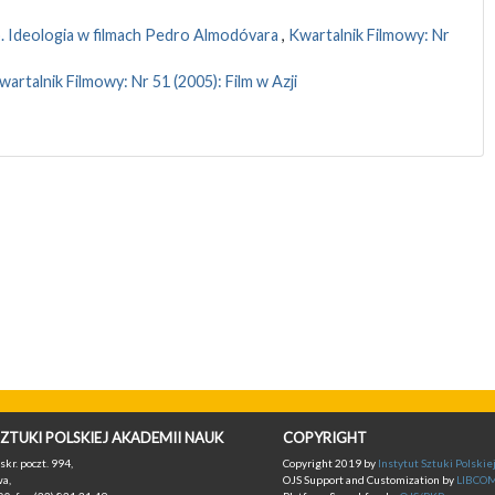
o. Ideologia w filmach Pedro Almodóvara
,
Kwartalnik Filmowy: Nr
wartalnik Filmowy: Nr 51 (2005): Film w Azji
ZTUKI POLSKIEJ AKADEMII NAUK
COPYRIGHT
skr. poczt. 994,
Copyright 2019 by
Instytut Sztuki Polski
a,
OJS Support and Customization by
LIBCO