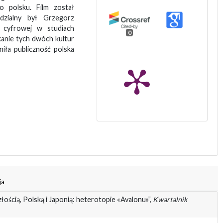
o polsku. Film został
dzialny był Grzegorz
e cyfrowej w studiach
0
tkanie tych dwóch kultur
niła publiczność polska
ja
złością, Polską i Japonią: heterotopie «Avalonu»”,
Kwartalnik