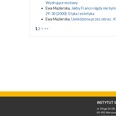
Wędrujące motywy
Ewa Mazierska,
Jakby Franco nigdy nie był
29-30 (2000): Etyka i estetyka
Ewa Mazierska,
Uwiedziona przez obraz
,
K
1
2
>
>>
INSTYTUT S
ul. Długa 26/28, 
00-950 Warszaw