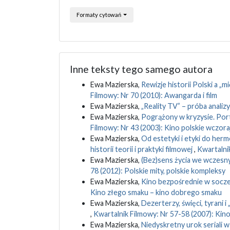
Formaty cytowań
Inne teksty tego samego autora
Ewa Mazierska,
Rewizje historii Polski a „
Filmowy: Nr 70 (2010): Awangarda i film
Ewa Mazierska,
„Reality TV” – próba analiz
Ewa Mazierska,
Pogrążony w kryzysie. Por
Filmowy: Nr 43 (2003): Kino polskie wczoraj 
Ewa Mazierska,
Od estetyki i etyki do her
historii teorii i praktyki filmowej
,
Kwartalnik
Ewa Mazierska,
(Bez)sens życia we wczesn
78 (2012): Polskie mity, polskie kompleksy
Ewa Mazierska,
Kino bezpośrednie w socze
Kino złego smaku – kino dobrego smaku
Ewa Mazierska,
Dezerterzy, święci, tyrani i
,
Kwartalnik Filmowy: Nr 57-58 (2007): Kino
Ewa Mazierska,
Niedyskretny urok seriali 