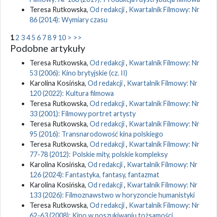
Teresa Rutkowska,
Od redakcji
,
Kwartalnik Filmowy: Nr
86 (2014): Wymiary czasu
1
2
3
4
5
6
7
8
9
10
>
>>
Podobne artykuły
Teresa Rutkowska,
Od redakcji
,
Kwartalnik Filmowy: Nr
53 (2006): Kino brytyjskie (cz. II)
Karolina Kosińska,
Od redakcji
,
Kwartalnik Filmowy: Nr
120 (2022): Kultura filmowa
Teresa Rutkowska,
Od redakcji
,
Kwartalnik Filmowy: Nr
33 (2001): Filmowy portret artysty
Teresa Rutkowska,
Od redakcji
,
Kwartalnik Filmowy: Nr
95 (2016): Transnarodowość kina polskiego
Teresa Rutkowska,
Od redakcji
,
Kwartalnik Filmowy: Nr
77-78 (2012): Polskie mity, polskie kompleksy
Karolina Kosińska,
Od redakcji
,
Kwartalnik Filmowy: Nr
126 (2024): Fantastyka, fantasy, fantazmat
Karolina Kosińska,
Od redakcji
,
Kwartalnik Filmowy: Nr
133 (2026): Filmoznawstwo w horyzoncie humanistyki
Teresa Rutkowska,
Od redakcji
,
Kwartalnik Filmowy: Nr
62-63 (2008): Kino w poszukiwaniu tożsamości