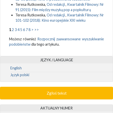
Teresa Rutkowska,
Od redakcji
,
Kwartalnik Filmowy: Nr
91 (2015): Film między muzyką pop a popkulturą
Teresa Rutkowska,
Od redakcji
,
Kwartalnik Filmowy: Nr
101-102 (2018): Kino europejskie XXI wieku
1
2
3
4
5
6
7
8
>
>>
Możesz również
Rozpocznij zaawansowane wyszukiwanie
podobieństw
dla tego artykułu.
JĘZYK / LANGUAGE
English
Język polski
Zgłoś tekst
AKTUALNY NUMER