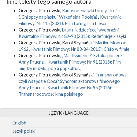
Inne teksty tego samego autora
Grzegorz Piotrowski,
Radosne związki formy i treści
(„Chłopcy na piasku” Wakefielda Poole’a)
,
Kwartalnik
Filmowy: Nr 115 (2021): Film formy, film treści
Grzegorz Piotrowski,
Latarnik dziecięcej wyobraźni
,
Kwartalnik Filmowy: Nr 89-90 (2015): Redefinicje klasyki
Grzegorz Piotrowski, Karol Szymański,
Marilyn Monroe
1962
,
Kwartalnik Filmowy: Nr 83-84 (2013): Ciało w filmie
Grzegorz Piotrowski,
„Ma dissidence”. Sztuka piosenki
Anny Prucnal
,
Kwartalnik Filmowy: Nr 91 (2015): Film
między muzyką pop a popkulturą
Grzegorz Piotrowski, Karol Szymański,
Transnarodowa,
czyli wszędzie Obca? Syndrom aktorstwa filmowego
Anny Prucnal
,
Kwartalnik Filmowy: Nr 95 (2016):
Transnarodowość kina polskiego
JĘZYK / LANGUAGE
English
Język polski