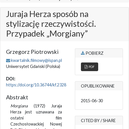
Juraja Herza sposób na
stylizację rzeczywistości.
Przypadek „Morgiany”
Grzegorz Piotrowski
POBIERZ
kwartalnik.filmowy@ispan.pl
Uniwersytet Gdański
(Polska)
PDF
DOI:
https://doi.org/10.36744/kf.2328
OPUBLIKOWANE
Abstrakt
2015-06-30
Morgiana
(1972) Juraja
Herza jest uznawana za
ostatni film
CITED BY / SHARE
Czechosłowackiej Nowej