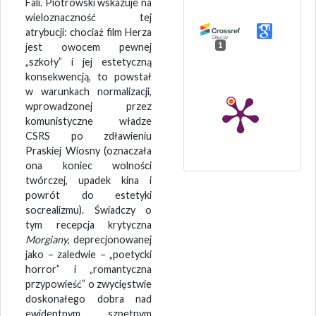
Fali. Piotrowski wskazuje na
wieloznaczność tej
atrybucji: chociaż film Herza
1
jest owocem pewnej
„szkoły” i jej estetyczną
konsekwencją, to powstał
w warunkach normalizacji,
wprowadzonej przez
komunistyczne władze
CSRS po zdławieniu
Praskiej Wiosny (oznaczała
ona koniec wolności
twórczej, upadek kina i
powrót do estetyki
socrealizmu). Świadczy o
tym recepcja krytyczna
Morgiany
, deprecjonowanej
jako – zaledwie – „poetycki
horror” i „romantyczna
przypowieść” o zwycięstwie
doskonałego dobra nad
ewidentnym, szpetnym