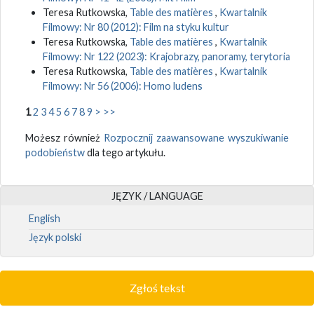
Teresa Rutkowska,
Table des matières
,
Kwartalnik
Filmowy: Nr 80 (2012): Film na styku kultur
Teresa Rutkowska,
Table des matières
,
Kwartalnik
Filmowy: Nr 122 (2023): Krajobrazy, panoramy, terytoria
Teresa Rutkowska,
Table des matières
,
Kwartalnik
Filmowy: Nr 56 (2006): Homo ludens
1
2
3
4
5
6
7
8
9
>
>>
Możesz również
Rozpocznij zaawansowane wyszukiwanie
podobieństw
dla tego artykułu.
JĘZYK / LANGUAGE
English
Język polski
Zgłoś tekst