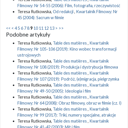
Filmowy: Nr 54-55 (2006): Film, fotografia, rzeczywistość
Teresa Rutkowska,
Od redakcji
,
Kwartalnik Filmowy: Nr
45 (2004): Sacrum w filmie
<<
<
4
5
6
7
8
9
10
11
12
13
>
>>
Podobne artykuły
Teresa Rutkowska,
Table des matières
,
Kwartalnik
Filmowy: Nr 105-106 (2019): Kino wobec transformacji
ustrojowych
Teresa Rutkowska,
Table des matières
,
Kwartalnik
Filmowy: Nr 108 (2019): Produkcja i dystrybucja filmowa
Teresa Rutkowska,
Table des matières
,
Kwartalnik
Filmowy: Nr 107 (2019): Podróż, (e)migracja, pielgrzymka
Teresa Rutkowska,
Table des matières
,
Kwartalnik
Filmowy: Nr 49-50 (2005): Ideologia i film
Teresa Rutkowska,
Table des matières
,
Kwartalnik
Filmowy: Nr 64 (2008): Obraz filmowy, obraz w filmie (cz. I)
Teresa Rutkowska,
Table des matières
,
Kwartalnik
Filmowy: Nr 99 (2017): Triki, numery specjalne, atrakcje
Teresa Rutkowska,
Table des matières
,
Kwartalnik
Filmowy: Nr 41-42 (2003): Mit i film