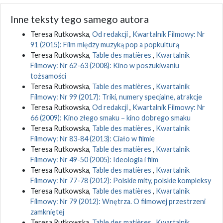
Inne teksty tego samego autora
Teresa Rutkowska,
Od redakcji
,
Kwartalnik Filmowy: Nr
91 (2015): Film między muzyką pop a popkulturą
Teresa Rutkowska,
Table des matières
,
Kwartalnik
Filmowy: Nr 62-63 (2008): Kino w poszukiwaniu
tożsamości
Teresa Rutkowska,
Table des matières
,
Kwartalnik
Filmowy: Nr 99 (2017): Triki, numery specjalne, atrakcje
Teresa Rutkowska,
Od redakcji
,
Kwartalnik Filmowy: Nr
66 (2009): Kino złego smaku – kino dobrego smaku
Teresa Rutkowska,
Table des matières
,
Kwartalnik
Filmowy: Nr 83-84 (2013): Ciało w filmie
Teresa Rutkowska,
Table des matières
,
Kwartalnik
Filmowy: Nr 49-50 (2005): Ideologia i film
Teresa Rutkowska,
Table des matières
,
Kwartalnik
Filmowy: Nr 77-78 (2012): Polskie mity, polskie kompleksy
Teresa Rutkowska,
Table des matières
,
Kwartalnik
Filmowy: Nr 79 (2012): Wnętrza. O filmowej przestrzeni
zamkniętej
Teresa Rutkowska,
Table des matières
,
Kwartalnik