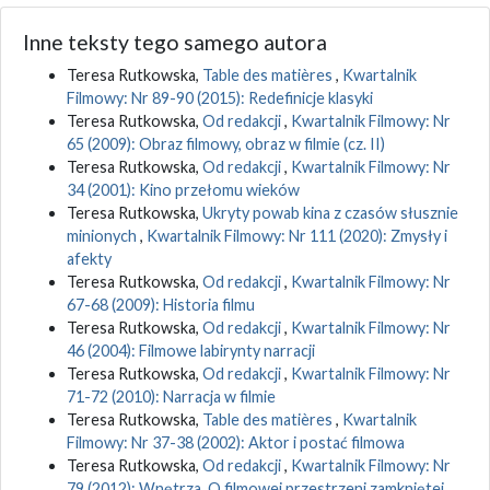
Inne teksty tego samego autora
Teresa Rutkowska,
Table des matières
,
Kwartalnik
Filmowy: Nr 89-90 (2015): Redefinicje klasyki
Teresa Rutkowska,
Od redakcji
,
Kwartalnik Filmowy: Nr
65 (2009): Obraz filmowy, obraz w filmie (cz. II)
Teresa Rutkowska,
Od redakcji
,
Kwartalnik Filmowy: Nr
34 (2001): Kino przełomu wieków
Teresa Rutkowska,
Ukryty powab kina z czasów słusznie
minionych
,
Kwartalnik Filmowy: Nr 111 (2020): Zmysły i
afekty
Teresa Rutkowska,
Od redakcji
,
Kwartalnik Filmowy: Nr
67-68 (2009): Historia filmu
Teresa Rutkowska,
Od redakcji
,
Kwartalnik Filmowy: Nr
46 (2004): Filmowe labirynty narracji
Teresa Rutkowska,
Od redakcji
,
Kwartalnik Filmowy: Nr
71-72 (2010): Narracja w filmie
Teresa Rutkowska,
Table des matières
,
Kwartalnik
Filmowy: Nr 37-38 (2002): Aktor i postać filmowa
Teresa Rutkowska,
Od redakcji
,
Kwartalnik Filmowy: Nr
79 (2012): Wnętrza. O filmowej przestrzeni zamkniętej