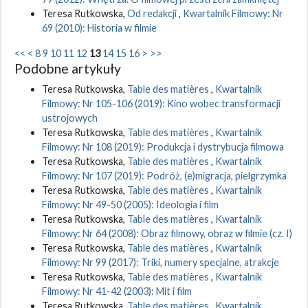
Teresa Rutkowska,
Od redakcji
,
Kwartalnik Filmowy: Nr
69 (2010): Historia w filmie
<<
<
8
9
10
11
12
13
14
15
16
>
>>
Podobne artykuły
Teresa Rutkowska,
Table des matières
,
Kwartalnik
Filmowy: Nr 105-106 (2019): Kino wobec transformacji
ustrojowych
Teresa Rutkowska,
Table des matières
,
Kwartalnik
Filmowy: Nr 108 (2019): Produkcja i dystrybucja filmowa
Teresa Rutkowska,
Table des matières
,
Kwartalnik
Filmowy: Nr 107 (2019): Podróż, (e)migracja, pielgrzymka
Teresa Rutkowska,
Table des matières
,
Kwartalnik
Filmowy: Nr 49-50 (2005): Ideologia i film
Teresa Rutkowska,
Table des matières
,
Kwartalnik
Filmowy: Nr 64 (2008): Obraz filmowy, obraz w filmie (cz. I)
Teresa Rutkowska,
Table des matières
,
Kwartalnik
Filmowy: Nr 99 (2017): Triki, numery specjalne, atrakcje
Teresa Rutkowska,
Table des matières
,
Kwartalnik
Filmowy: Nr 41-42 (2003): Mit i film
Teresa Rutkowska,
Table des matières
,
Kwartalnik