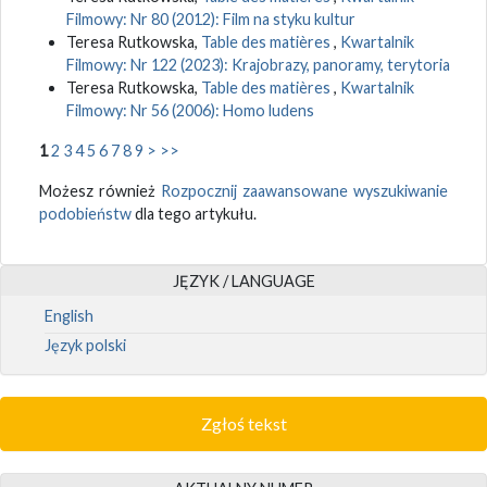
Filmowy: Nr 80 (2012): Film na styku kultur
Teresa Rutkowska,
Table des matières
,
Kwartalnik
Filmowy: Nr 122 (2023): Krajobrazy, panoramy, terytoria
Teresa Rutkowska,
Table des matières
,
Kwartalnik
Filmowy: Nr 56 (2006): Homo ludens
1
2
3
4
5
6
7
8
9
>
>>
Możesz również
Rozpocznij zaawansowane wyszukiwanie
podobieństw
dla tego artykułu.
JĘZYK / LANGUAGE
English
Język polski
Zgłoś tekst