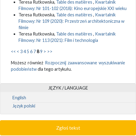
Teresa Rutkowska,
Table des matières
,
Kwartalnik
Filmowy: Nr 101-102 (2018): Kino europejskie XXI wieku
Teresa Rutkowska,
Table des matières
,
Kwartalnik
Filmowy: Nr 109 (2020): Przestrzeń architektoniczna w
filmie
Teresa Rutkowska,
Table des matières
,
Kwartalnik
Filmowy: Nr 113 (2021): Film i technologia
<<
<
3
4
5
6
7
8
9
>
>>
Możesz również
Rozpocznij zaawansowane wyszukiwanie
podobieństw
dla tego artykułu.
JĘZYK / LANGUAGE
English
Język polski
Zgłoś tekst