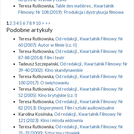
Teresa Rutkowska,
Table des matières
,
Kwartalnik
Filmowy: Nr 108 (2019): Produkcja i dystrybucja filmowa
1
2
3
4
5
6
7
8
9
10
>
>>
Podobne artykuły
Teresa Rutkowska,
Od redakcji
,
Kwartalnik Filmowy: Nr
60 (2007): Autor w filmie (cz. II)
Teresa Rutkowska,
Od redakcji
,
Kwartalnik Filmowy: Nr
87-88 (2014): Film i teatr
Tadeusz Szczepański,
Od redakcji
,
Kwartalnik Filmowy: Nr
39-40 (2002): Kino skandynawskie
Teresa Rutkowska,
Od redakcji
,
Kwartalnik Filmowy: Nr
100 (2017): O świętowaniu
Teresa Rutkowska,
Od redakcji
,
Kwartalnik Filmowy: Nr
52 (2005): Kino brytyjskie (cz. I)
Teresa Rutkowska,
Od redakcji
,
Kwartalnik Filmowy: Nr
82 (2013): Eksperyment. Film i sztuki audiowizualne
Karolina Kosińska,
Od redakcji
,
Kwartalnik Filmowy: Nr
121 (2023): Kino i młoda widownia
Teresa Rutkowska,
Od redakcji
,
Kwartalnik Filmowy: Nr
31-32 (2000): Sztuczny człowiek