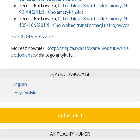
Teresa Rutkowska,
Od redakcji
,
Kwartalnik Filmowy: Nr
93-94 (2016): Kino amerykańskie
Teresa Rutkowska,
Od redakcji
,
Kwartalnik Filmowy: Nr
105-106 (2019): Kino wobec transformacji ustrojowych
<<
<
2
3
4
5
6
7
8
>
>>
Możesz również
Rozpocznij zaawansowane wyszukiwanie
podobieństw
dla tego artykułu.
JĘZYK / LANGUAGE
English
Język polski
Zgłoś tekst
AKTUALNY NUMER