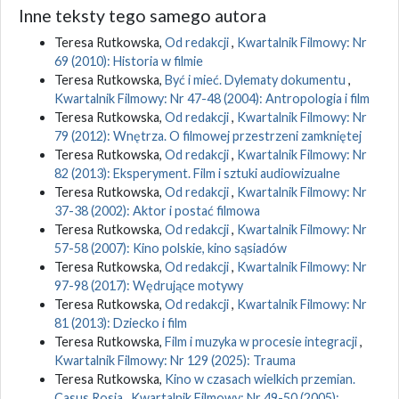
Inne teksty tego samego autora
Teresa Rutkowska,
Od redakcji
,
Kwartalnik Filmowy: Nr
69 (2010): Historia w filmie
Teresa Rutkowska,
Być i mieć. Dylematy dokumentu
,
Kwartalnik Filmowy: Nr 47-48 (2004): Antropologia i film
Teresa Rutkowska,
Od redakcji
,
Kwartalnik Filmowy: Nr
79 (2012): Wnętrza. O filmowej przestrzeni zamkniętej
Teresa Rutkowska,
Od redakcji
,
Kwartalnik Filmowy: Nr
82 (2013): Eksperyment. Film i sztuki audiowizualne
Teresa Rutkowska,
Od redakcji
,
Kwartalnik Filmowy: Nr
37-38 (2002): Aktor i postać filmowa
Teresa Rutkowska,
Od redakcji
,
Kwartalnik Filmowy: Nr
57-58 (2007): Kino polskie, kino sąsiadów
Teresa Rutkowska,
Od redakcji
,
Kwartalnik Filmowy: Nr
97-98 (2017): Wędrujące motywy
Teresa Rutkowska,
Od redakcji
,
Kwartalnik Filmowy: Nr
81 (2013): Dziecko i film
Teresa Rutkowska,
Film i muzyka w procesie integracji
,
Kwartalnik Filmowy: Nr 129 (2025): Trauma
Teresa Rutkowska,
Kino w czasach wielkich przemian.
Casus Rosja
,
Kwartalnik Filmowy: Nr 49-50 (2005):