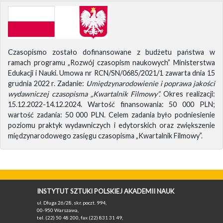
Czasopismo zostało dofinansowane z budżetu państwa w
ramach programu „Rozwój czasopism naukowych” Ministerstwa
Edukacji i Nauki. Umowa nr RCN/SN/0685/2021/1 zawarta dnia 15
grudnia 2022 r. Zadanie:
Umiędzynarodowienie i poprawa jakości
wydawniczej czasopisma „Kwartalnik Filmowy”.
Okres realizacji:
15.12.2022-14.12.2024. Wartość finansowania: 50 000 PLN;
wartość zadania: 50 000 PLN. Celem zadania było podniesienie
poziomu praktyk wydawniczych i edytorskich oraz zwiększenie
międzynarodowego zasięgu czasopisma „Kwartalnik Filmowy”.
INSTYTUT SZTUKI POLSKIEJ AKADEMII NAUK
ul. Długa 26/28, skr. poczt. 994,
00-950 Warszawa,
tel. (22) 50 48 200, fax (22) 831 31 49,