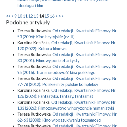
Ideologia i film
<<
<
9
10
11
12
13
14
15
16
>
>>
Podobne artykuły
Teresa Rutkowska,
Od redakcji
,
Kwartalnik Filmowy: Nr
53 (2006): Kino brytyjskie (cz. II)
Karolina Kosińska,
Od redakcji
,
Kwartalnik Filmowy: Nr
120 (2022): Kultura filmowa
Teresa Rutkowska,
Od redakcji
,
Kwartalnik Filmowy: Nr
33 (2001): Filmowy portret artysty
Teresa Rutkowska,
Od redakcji
,
Kwartalnik Filmowy: Nr
95 (2016): Transnarodowość kina polskiego
Teresa Rutkowska,
Od redakcji
,
Kwartalnik Filmowy: Nr
77-78 (2012): Polskie mity, polskie kompleksy
Karolina Kosińska,
Od redakcji
,
Kwartalnik Filmowy: Nr
126 (2024): Fantastyka, fantasy, fantazmat
Karolina Kosińska,
Od redakcji
,
Kwartalnik Filmowy: Nr
133 (2026): Filmoznawstwo w horyzoncie humanistyki
Teresa Rutkowska,
Od redakcji
,
Kwartalnik Filmowy: Nr
62-63 (2008): Kino w poszukiwaniu tożsamości
Teresa Rutkowska,
Od redakcji
,
Kwartalnik Filmowy: Nr