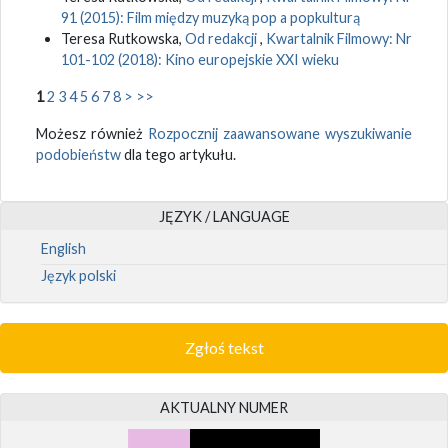
91 (2015): Film między muzyką pop a popkulturą
Teresa Rutkowska,
Od redakcji
,
Kwartalnik Filmowy: Nr
101-102 (2018): Kino europejskie XXI wieku
1
2
3
4
5
6
7
8
>
>>
Możesz również
Rozpocznij zaawansowane wyszukiwanie
podobieństw
dla tego artykułu.
JĘZYK / LANGUAGE
English
Język polski
Zgłoś tekst
AKTUALNY NUMER