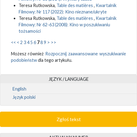
Teresa Rutkowska,
Table des matières
,
Kwartalnik
Filmowy: Nr 117 (2022): Kino nieznane/ukryte
Teresa Rutkowska,
Table des matières
,
Kwartalnik
Filmowy: Nr 62-63 (2008): Kino w poszukiwaniu
tożsamości
<<
<
2
3
4
5
6
7
8
9
>
>>
Możesz również
Rozpocznij zaawansowane wyszukiwanie
podobieństw
dla tego artykułu.
JĘZYK / LANGUAGE
English
Język polski
Zgłoś tekst