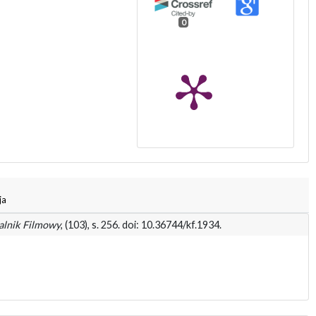
0
ja
alnik Filmowy
, (103), s. 256. doi: 10.36744/kf.1934.