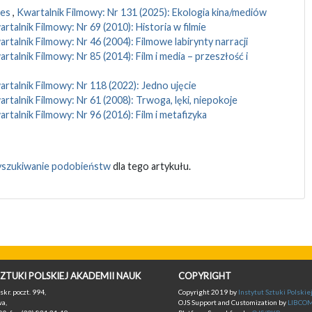
res
,
Kwartalnik Filmowy: Nr 131 (2025): Ekologia kina/mediów
rtalnik Filmowy: Nr 69 (2010): Historia w filmie
rtalnik Filmowy: Nr 46 (2004): Filmowe labirynty narracji
rtalnik Filmowy: Nr 85 (2014): Film i media – przeszłość i
rtalnik Filmowy: Nr 118 (2022): Jedno ujęcie
rtalnik Filmowy: Nr 61 (2008): Trwoga, lęki, niepokoje
rtalnik Filmowy: Nr 96 (2016): Film i metafizyka
szukiwanie podobieństw
dla tego artykułu.
ZTUKI POLSKIEJ AKADEMII NAUK
COPYRIGHT
skr. poczt. 994,
Copyright 2019 by
Instytut Sztuki Polski
a,
OJS Support and Customization by
LIBCO