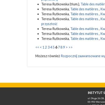
Teresa Rutkowska (tłum.),
Table des matiè
Teresa Rutkowska,
Table des matières
,
Kwa
Teresa Rutkowska,
Table des matières
,
Kwa
Teresa Rutkowska,
Table des matières
,
Kwa
przyszłość
Teresa Rutkowska,
Table des matières
,
Kwa
Teresa Rutkowska,
Table des matières
,
Kwa
Teresa Rutkowska,
Table des matières
,
Kwa
<<
<
1
2
3
4
5
6
7
8
9
>
>>
Możesz również
Rozpocznij zaawansowane wy
INSTYTUT S
ul. Długa 26/28, 
00-950 Warszaw