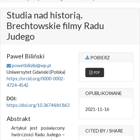
Studia nad historią.
Brechtowskie filmy Radu
Judego
Paweł Biliński
POBIERZ
powetbiliziki@wp.pl
Uniwersytet Gdański
(Polska)
PDF
https://orcid.org/0000-0002-
4724-4542
OPUBLIKOWANE
DOI:
https://doi.org/10.36744/kf.863
2021-11-16
Abstrakt
Artykuł jest poświęcony
CITED BY / SHARE
twórczości Radu Judego –