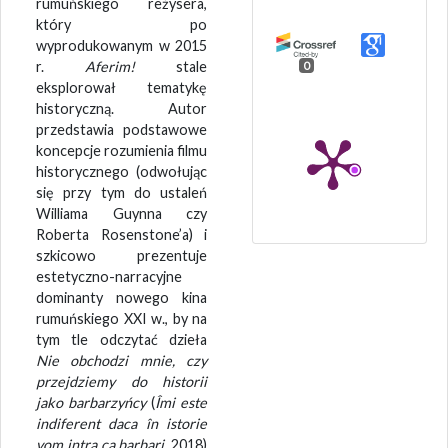
rumuńskiego reżysera,
który po
wyprodukowanym w 2015
r.
Aferim!
stale
0
eksplorował tematykę
historyczną. Autor
przedstawia podstawowe
koncepcje rozumienia filmu
historycznego (odwołując
się przy tym do ustaleń
Williama Guynna czy
Roberta Rosenstone’a) i
szkicowo prezentuje
estetyczno-narracyjne
dominanty nowego kina
rumuńskiego XXI w., by na
tym tle odczytać dzieła
Nie obchodzi mnie, czy
przejdziemy do historii
jako barbarzyńcy
(
Îmi este
indiferent daca în istorie
vom intra ca barbari
, 2018)