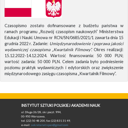
Czasopismo zostało dofinansowane z budżetu państwa w
ramach programu „Rozwój czasopism naukowych” Ministerstwa
Edukacji i Nauki. Umowa nr RCN/SN/0685/2021/1 zawarta dnia 15
grudnia 2022 r. Zadanie:
Umiędzynarodowienie i poprawa jakości
wydawniczej czasopisma „Kwartalnik Filmowy”.
Okres realizacji:
15.12.2022-14.12.2024. Wartość finansowania: 50 000 PLN;
wartość zadania: 50 000 PLN. Celem zadania było podniesienie
poziomu praktyk wydawniczych i edytorskich oraz zwiększenie
międzynarodowego zasięgu czasopisma „Kwartalnik Filmowy”.
INSTYTUT SZTUKI POLSKIEJ AKADEMII NAUK
ul. Długa 26/28, skr. poczt. 994,
00-950 Warszawa,
tel. (22) 50 48 200, fax (22) 831 31 49,
e-mail:
sekretariatispan@gmail.com