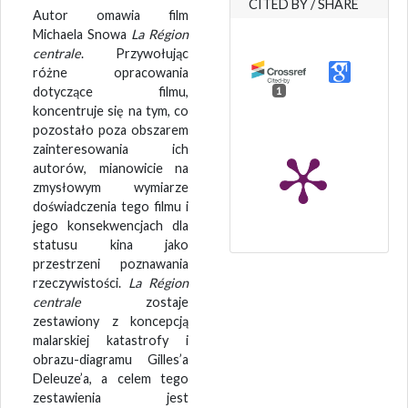
CITED BY / SHARE
Autor omawia film
Michaela Snowa
La Région
centrale
. Przywołując
różne opracowania
dotyczące filmu,
1
koncentruje się na tym, co
pozostało poza obszarem
zainteresowania ich
autorów, mianowicie na
zmysłowym wymiarze
doświadczenia tego filmu i
jego konsekwencjach dla
statusu kina jako
przestrzeni poznawania
rzeczywistości.
La Région
centrale
zostaje
zestawiony z koncepcją
malarskiej katastrofy i
obrazu-diagramu Gilles’a
Deleuze’a, a celem tego
zestawienia jest