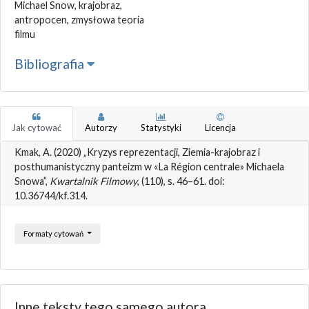
Michael Snow, krajobraz,
antropocen, zmysłowa teoria
filmu
Bibliografia
Jak cytować
Autorzy
Statystyki
Licencja
Kmak, A. (2020) „Kryzys reprezentacji, Ziemia-krajobraz i
posthumanistyczny panteizm w «La Région centrale» Michaela
Snowa”,
Kwartalnik Filmowy
, (110), s. 46–61. doi:
10.36744/kf.314.
Formaty cytowań
Inne teksty tego samego autora