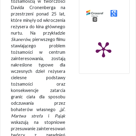
tożsamością w twórczości
Davida Cronenberga na
przestrzeni ponad 25 lat,
0
które minęły od wkroczenia
reżysera do kina głównego
nurtu. Na przykładzie
Skanerów
, pierwszego filmu
stawiającego problem
tożsamości w centrum
zainteresowania, zostają
nakreślone typowe dla
wczesnych dzieł reżysera
cielesne podstawy
tożsamości oraz
konsekwencje zatarcia
granic ciała dla sposobu
odczuwania przez
bohaterów własnego „ja”.
Martwa strefa
i
Pająk
wskazują na stopniowe
przesuwanie zainteresowań
twórcy z zagadnień