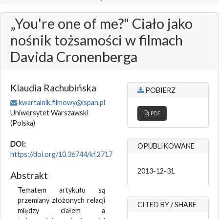
„You're one of me?" Ciało jako
nośnik tożsamości w filmach
Davida Cronenberga
Klaudia Rachubińska
POBIERZ
kwartalnik.filmowy@ispan.pl
Uniwersytet Warszawski
PDF
(Polska)
DOI:
OPUBLIKOWANE
https://doi.org/10.36744/kf.2717
2013-12-31
Abstrakt
Tematem artykułu są
przemiany złożonych relacji
CITED BY / SHARE
między ciałem a