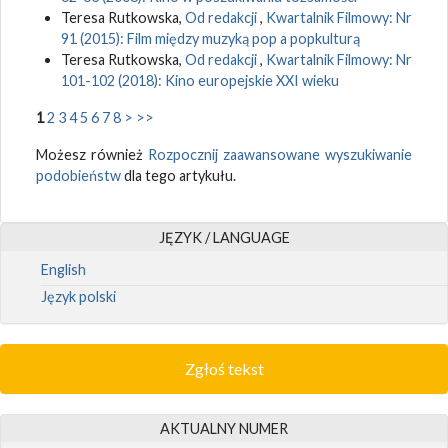
Teresa Rutkowska,
Od redakcji
,
Kwartalnik Filmowy: Nr
91 (2015): Film między muzyką pop a popkulturą
Teresa Rutkowska,
Od redakcji
,
Kwartalnik Filmowy: Nr
101-102 (2018): Kino europejskie XXI wieku
1
2
3
4
5
6
7
8
>
>>
Możesz również
Rozpocznij zaawansowane wyszukiwanie
podobieństw
dla tego artykułu.
JĘZYK / LANGUAGE
English
Język polski
Zgłoś tekst
AKTUALNY NUMER