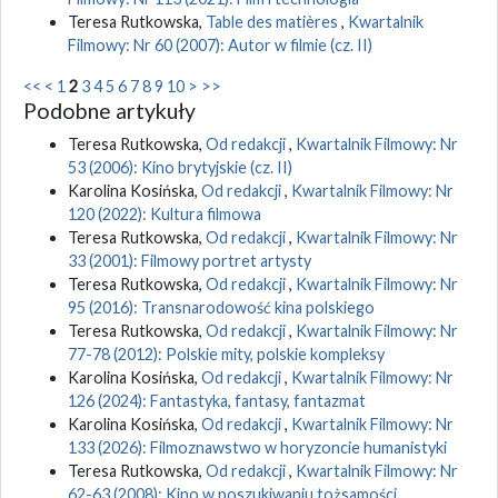
Teresa Rutkowska,
Table des matières
,
Kwartalnik
Filmowy: Nr 60 (2007): Autor w filmie (cz. II)
<<
<
1
2
3
4
5
6
7
8
9
10
>
>>
Podobne artykuły
Teresa Rutkowska,
Od redakcji
,
Kwartalnik Filmowy: Nr
53 (2006): Kino brytyjskie (cz. II)
Karolina Kosińska,
Od redakcji
,
Kwartalnik Filmowy: Nr
120 (2022): Kultura filmowa
Teresa Rutkowska,
Od redakcji
,
Kwartalnik Filmowy: Nr
33 (2001): Filmowy portret artysty
Teresa Rutkowska,
Od redakcji
,
Kwartalnik Filmowy: Nr
95 (2016): Transnarodowość kina polskiego
Teresa Rutkowska,
Od redakcji
,
Kwartalnik Filmowy: Nr
77-78 (2012): Polskie mity, polskie kompleksy
Karolina Kosińska,
Od redakcji
,
Kwartalnik Filmowy: Nr
126 (2024): Fantastyka, fantasy, fantazmat
Karolina Kosińska,
Od redakcji
,
Kwartalnik Filmowy: Nr
133 (2026): Filmoznawstwo w horyzoncie humanistyki
Teresa Rutkowska,
Od redakcji
,
Kwartalnik Filmowy: Nr
62-63 (2008): Kino w poszukiwaniu tożsamości