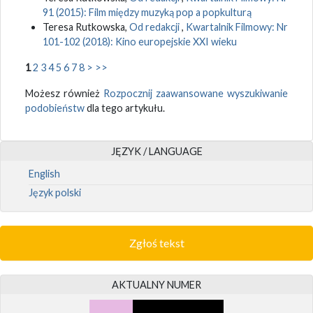
91 (2015): Film między muzyką pop a popkulturą
Teresa Rutkowska,
Od redakcji
,
Kwartalnik Filmowy: Nr
101-102 (2018): Kino europejskie XXI wieku
1
2
3
4
5
6
7
8
>
>>
Możesz również
Rozpocznij zaawansowane wyszukiwanie
podobieństw
dla tego artykułu.
JĘZYK / LANGUAGE
English
Język polski
Zgłoś tekst
AKTUALNY NUMER