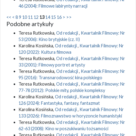
46 (2004): Filmowe labirynty narracji
<<
<
8
9
10
11
12
13
14
15
16
>
>>
Podobne artykuły
Teresa Rutkowska,
Od redakcji
,
Kwartalnik Filmowy: Nr
53 (2006): Kino brytyjskie (cz. II)
Karolina Kosińska,
Od redakcji
,
Kwartalnik Filmowy: Nr
120 (2022): Kultura filmowa
Teresa Rutkowska,
Od redakcji
,
Kwartalnik Filmowy: Nr
33 (2001): Filmowy portret artysty
Teresa Rutkowska,
Od redakcji
,
Kwartalnik Filmowy: Nr
95 (2016): Transnarodowość kina polskiego
Teresa Rutkowska,
Od redakcji
,
Kwartalnik Filmowy: Nr
77-78 (2012): Polskie mity, polskie kompleksy
Karolina Kosińska,
Od redakcji
,
Kwartalnik Filmowy: Nr
126 (2024): Fantastyka, fantasy, fantazmat
Karolina Kosińska,
Od redakcji
,
Kwartalnik Filmowy: Nr
133 (2026): Filmoznawstwo w horyzoncie humanistyki
Teresa Rutkowska,
Od redakcji
,
Kwartalnik Filmowy: Nr
62-63 (2008): Kino w poszukiwaniu tożsamości
Teresa Rutkowska,
Od redakcji
,
Kwartalnik Filmowy: Nr