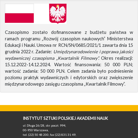
Czasopismo zostało dofinansowane z budżetu państwa w
ramach programu „Rozwój czasopism naukowych” Ministerstwa
Edukacji i Nauki. Umowa nr RCN/SN/0685/2021/1 zawarta dnia 15
grudnia 2022 r. Zadanie:
Umiędzynarodowienie i poprawa jakości
wydawniczej czasopisma „Kwartalnik Filmowy”.
Okres realizacji:
15.12.2022-14.12.2024. Wartość finansowania: 50 000 PLN;
wartość zadania: 50 000 PLN. Celem zadania było podniesienie
poziomu praktyk wydawniczych i edytorskich oraz zwiększenie
międzynarodowego zasięgu czasopisma „Kwartalnik Filmowy”.
INSTYTUT SZTUKI POLSKIEJ AKADEMII NAUK
ul. Długa 26/28, skr. poczt. 994,
00-950 Warszawa,
tel. (22) 50 48 200, fax (22) 831 31 49,