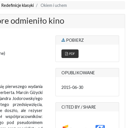
 Redefinicje klasyki
Okiem i uchem
óre odmieniło kino
POBIERZ
ne)
PDF
OPUBLIKOWANE
 się pierwszego wydania
2015-06-30
erberta. Marcin Giżycki
ejandra Jodorowsky’ego
tego przedsięwzięcia,
CITED BY / SHARE
e doszło, ale reżyser
ół współpracowników:
ego pod pseudonimem