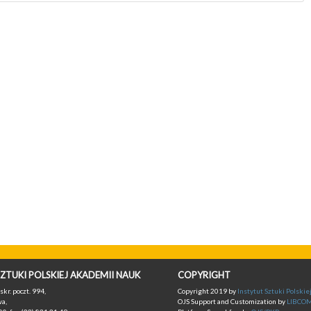
ZTUKI POLSKIEJ AKADEMII NAUK
COPYRIGHT
skr. poczt. 994,
Copyright 2019 by
Instytut Sztuki Polski
a,
OJS Support and Customization by
LIBCO