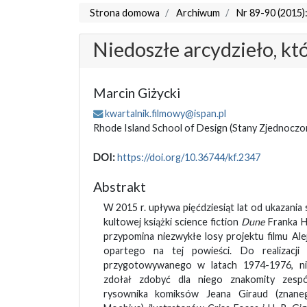
Strona domowa
Archiwum
Nr 89-90 (2015):
Niedoszłe arcydzieło, kt
Marcin Giżycki
kwartalnik.filmowy@ispan.pl
Rhode Island School of Design
(Stany Zjednoczo
DOI:
https://doi.org/10.36744/kf.2347
Abstrakt
W 2015 r. upływa pięćdziesiąt lat od ukazania
kultowej książki science fiction
Dune
Franka H
przypomina niezwykłe losy projektu filmu Al
opartego na tej powieści. Do realizacji 
przygotowywanego w latach 1974-1976, ni
zdołał zdobyć dla niego znakomity zesp
rysownika komiksów Jeana Giraud (znan