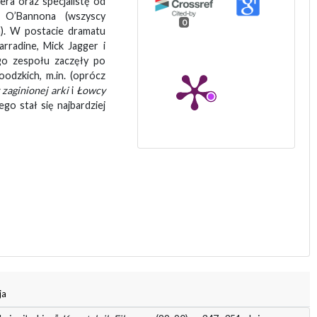
gera oraz specjalistę od
a O’Bannona (wszyscy
0
). W postacie dramatu
arradine, Mick Jagger i
ego zespołu zaczęły po
oodzkich, m.in. (oprócz
zaginionej arki
i
Łowcy
go stał się najbardziej
ja