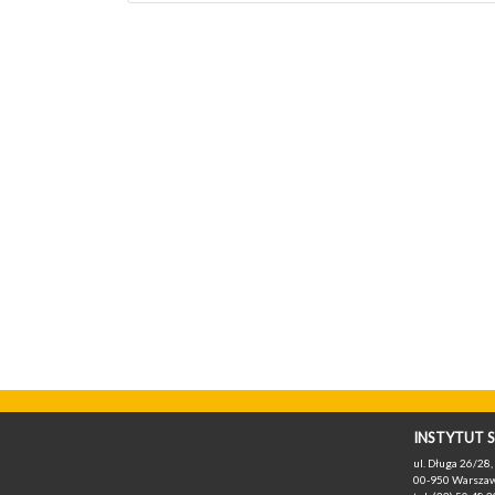
INSTYTUT S
ul. Długa 26/28, 
00-950 Warszaw