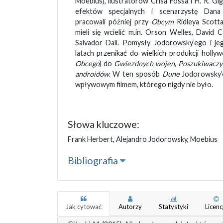
Moebius), ilustratorów Crisa Fossa i H. R. Gi
efektów specjalnych i scenarzystę Dan
pracowali później przy
Obcym
Ridleya Scotta
mieli się wcielić m.in. Orson Welles, David C
Salvador Dalí. Pomysły Jodorowsky’ego i j
latach przenikać do wielkich produkcji hollyw
Obcego
) do
Gwiezdnych wojen
,
Poszukiwaczy 
androidów
. W ten sposób
Dune
Jodorowsky’e
wpływowym filmem, którego nigdy nie było.
Słowa kluczowe:
Frank Herbert, Alejandro Jodorowsky, Moebius
Bibliografia
Jak cytować
Autorzy
Statystyki
Licenc