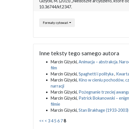
Giżycki, M. (2015) „Niedoszłe arcydzieło, które od
10.36744/kf.2347.
Formaty cytowań
Inne teksty tego samego autora
Marcin Giżycki,
Animacja – abstrakcja. Naro
film
Marcin Giżycki,
Spaghetti i polityka
,
Kwartal
Marcin Giżycki,
Kino w cieniu pochodów, czy
narracji
Marcin Giżycki,
Pożegnanie trzeciej awang
Marcin Giżycki,
Patrick Bokanowski – eni
filmie
Marcin Giżycki,
Stan Brakhage (1933-2003
<<
<
3
4
5
6
7
8