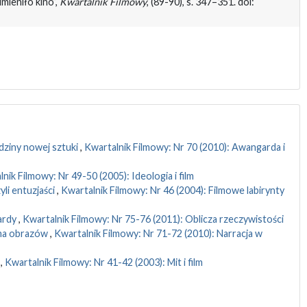
mieniło kino”,
Kwartalnik Filmowy
, (89-90), s. 347–351. doi:
dziny nowej sztuki
,
Kwartalnik Filmowy: Nr 70 (2010): Awangarda i
nik Filmowy: Nr 49-50 (2005): Ideologia i film
li entuzjaści
,
Kwartalnik Filmowy: Nr 46 (2004): Filmowe labirynty
ardy
,
Kwartalnik Filmowy: Nr 75-76 (2011): Oblicza rzeczywistości
gma obrazów
,
Kwartalnik Filmowy: Nr 71-72 (2010): Narracja w
)
,
Kwartalnik Filmowy: Nr 41-42 (2003): Mit i film