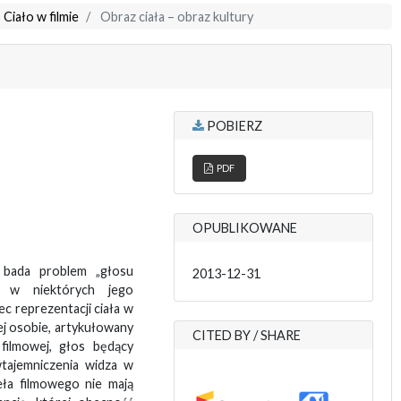
 Ciało w filmie
Obraz ciała – obraz kultury
POBIERZ
PDF
OPUBLIKOWANE
 bada problem „głosu
2013-12-31
e w niektórych jego
c reprezentacji ciała w
ej osobie, artykułowany
CITED BY / SHARE
 filmowej, głos będący
tajemniczenia widza w
eła filmowego nie mają