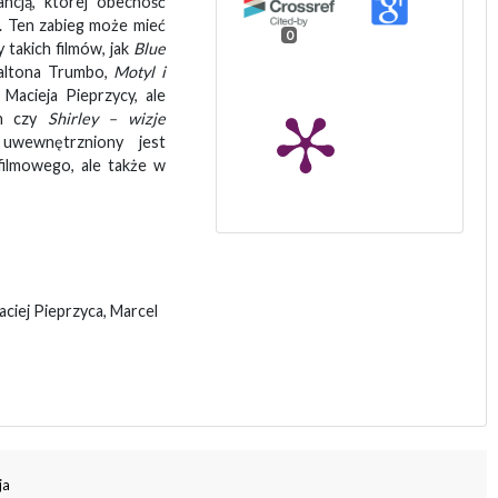
ancją, której obecność
. Ten zabieg może mieć
0
 takich filmów, jak
Blue
ltona Trumbo,
Motyl i
ć
Macieja Pieprzycy, ale
un czy
Shirley – wizje
uwewnętrzniony jest
filmowego, ale także w
ciej Pieprzyca, Marcel
ja