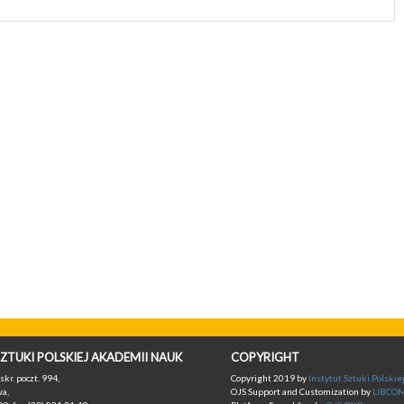
ZTUKI POLSKIEJ AKADEMII NAUK
COPYRIGHT
skr. poczt. 994,
Copyright 2019 by
Instytut Sztuki Polski
a,
OJS Support and Customization by
LIBCO