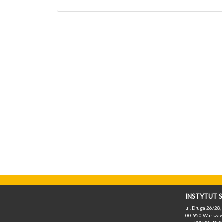
INSTYTUT S
ul. Długa 26/28, 
00-950 Warszaw