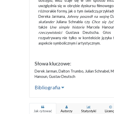
dostępu; widz staje się w ten sposób inst
uwzględnia się w obrębie dyskursu filmowego
różnorakie formy, jak o tym świadczą przykłady
Dereka Jarmana,
Johnny poszedł na wojnę
Da
skafander
Juliana Schnabla czy
Chce się ży
także
Une simple historie
Marcela Hano
rzeczywistości
Gustava Deutscha. Głos 
rozpatrywany nie tylko w kontekście języka 
aspekcie symbolicznym i artystycznym.
Słowa kluczowe:
Derek Jarman, Dalton Trumbo, Julian Schnabel, Ma
Hanoun, Gustav Deutsch
Bibliografia
Jak cytować
Autorzy
Statystyki
Licenc