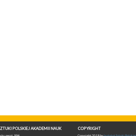
ZTUKI POLSKIEJ AKADEMII NAUK
COPYRIGHT
skr. poczt. 994,
Copyright 2019 by
Instytut Sztuki Polski