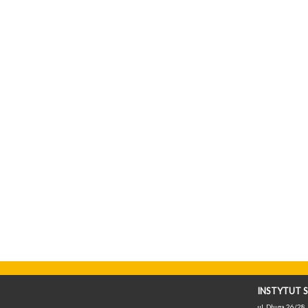
INSTYTUT S
ul. Długa 26/28, 